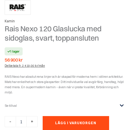
Kamin
Rais Nexo 120 Glaslucka med
sidoglas, svart, toppansluten
I lager
56 900
kr
Delbetala fr. 2 419,00 kr/mån
RAIS Nexo har absolut rena linjer och är skapad för moderna hem i stilren arkitektur.
Matchar enkelhet och stora glaspartier. Ditt individuella val avgör färg, handtag, höjd
med mera. En supermodern kamin – även när vi pratar kvalitet, förbränning och
miljö.
Se tillval
Rais
-
+
LÄGG I VARUKORGEN
Nexo