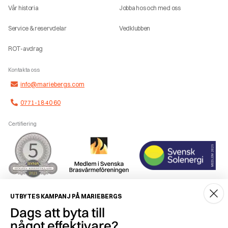
Vår historia
Jobba hos och med oss
Service & reservdelar
Vedklubben
ROT-avdrag
Kontakta oss
info@mariebergs.com
0771-18 40 60
Certifiering
Smidig betalning
UTBYTES KAMPANJ PÅ MARIEBERGS
Dags att byta till
något effektivare?