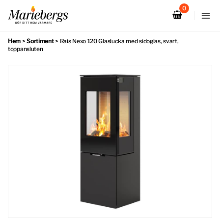
Hoppa
till
innehåll
Hem
>
Sortiment
>
Rais Nexo 120 Glaslucka med sidoglas, svart,
toppansluten