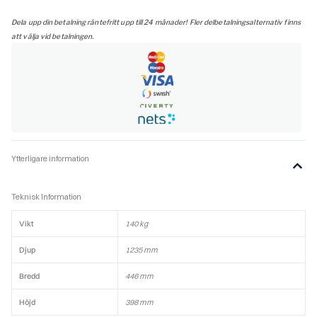
120
Glaslucka
Dela upp din betalning räntefritt upp till 24 månader! Fler delbetalningsalternativ finns
med
att välja vid betalningen.
sidoglas,
svart,
toppansluten
mängd
Ytterligare information
Teknisk Information
Vikt
140 kg
Djup
1235 mm
Bredd
446 mm
Höjd
398 mm