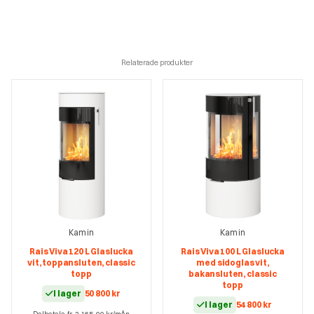
Relaterade produkter
Kamin
Kamin
Rais Viva 120 L Glaslucka
Rais Viva 100 L Glaslucka
vit, toppansluten, classic
med sidoglas vit,
topp
bakansluten, classic
topp
I lager
50 800
kr
I lager
54 800
kr