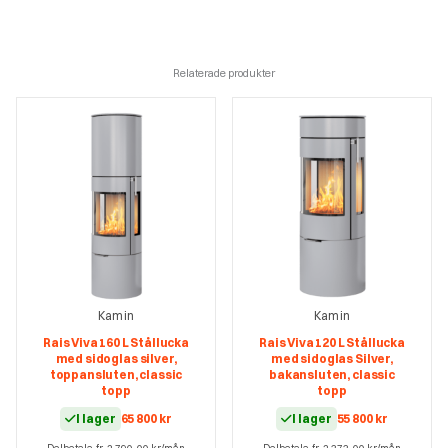
Relaterade produkter
Kamin
Kamin
Rais Viva 160 L Stållucka
Rais Viva 120 L Stållucka
med sidoglas silver,
med sidoglas Silver,
toppansluten, classic
bakansluten, classic
topp
topp
I lager
65 800
kr
I lager
55 800
kr