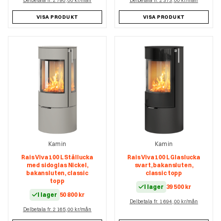
Delbetala fr. 2 790,00 kr/mån
Delbetala fr. 2 373,00 kr/mån
VISA PRODUKT
VISA PRODUKT
Kamin
Kamin
Rais Viva 100 L Stållucka
Rais Viva 100 L Glaslucka
med sidoglas Nickel,
svart, bakansluten,
bakansluten, classic
classic topp
topp
I lager
39 500
kr
I lager
50 800
kr
Delbetala fr. 1 694,00 kr/mån
Delbetala fr. 2 165,00 kr/mån