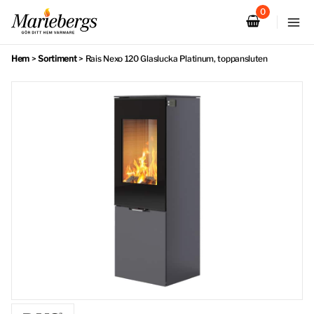
Hoppa
till
innehåll
Hem
>
Sortiment
>
Rais Nexo 120 Glaslucka Platinum, toppansluten