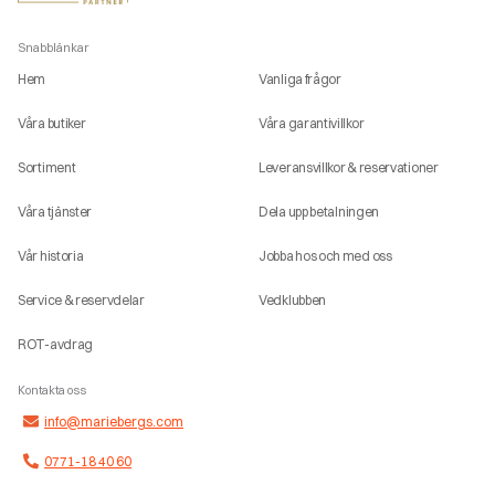
Snabblänkar
Hem
Vanliga frågor
Våra butiker
Våra garantivillkor
Sortiment
Leveransvillkor & reservationer
Våra tjänster
Dela upp betalningen
Vår historia
Jobba hos och med oss
Service & reservdelar
Vedklubben
ROT-avdrag
Kontakta oss
info@mariebergs.com
0771-18 40 60