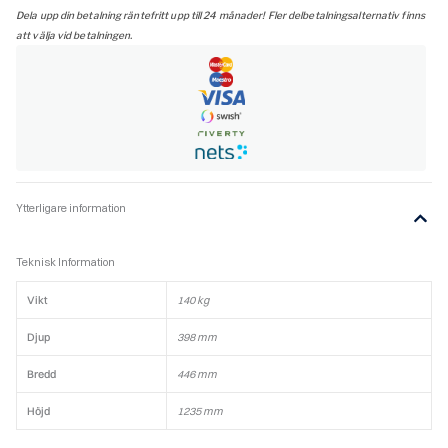
Glaslucka
Dela upp din betalning räntefritt upp till 24 månader! Fler delbetalningsalternativ finns
Platinum,
att välja vid betalningen.
toppansluten
mängd
Ytterligare information
Teknisk Information
Vikt
140 kg
Djup
398 mm
Bredd
446 mm
Höjd
1235 mm