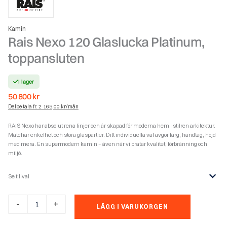
Kamin
Rais Nexo 120 Glaslucka Platinum,
toppansluten
I lager
50 800
kr
Delbetala fr. 2 165,00 kr/mån
RAIS Nexo har absolut rena linjer och är skapad för moderna hem i stilren arkitektur.
Matchar enkelhet och stora glaspartier. Ditt individuella val avgör färg, handtag, höjd
med mera. En supermodern kamin – även när vi pratar kvalitet, förbränning och
miljö.
Se tillval
Rais
-
+
LÄGG I VARUKORGEN
Nexo
120