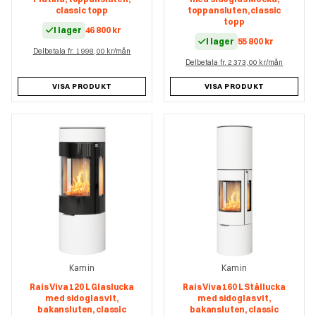
classic topp
toppansluten, classic
topp
I lager
46 800
kr
I lager
55 800
kr
Delbetala fr. 1 998,00 kr/mån
Delbetala fr. 2 373,00 kr/mån
VISA PRODUKT
VISA PRODUKT
Kamin
Kamin
Rais Viva 120 L Glaslucka
Rais Viva 160 L Stållucka
med sidoglas vit,
med sidoglas vit,
bakansluten, classic
bakansluten, classic