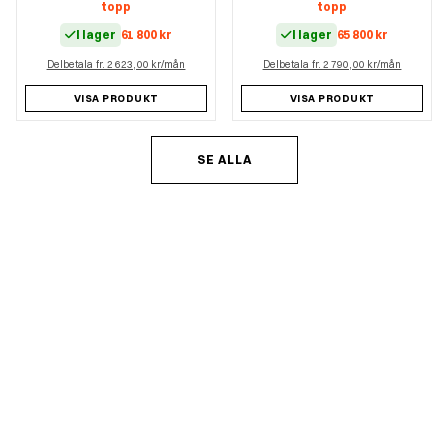
topp
topp
I lager
61 800
kr
I lager
65 800
kr
Delbetala fr. 2 623,00 kr/mån
Delbetala fr. 2 790,00 kr/mån
VISA PRODUKT
VISA PRODUKT
SE ALLA