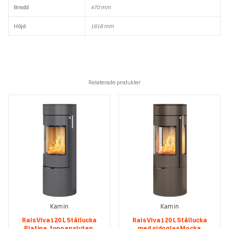
Bredd
470 mm
Höjd
1618 mm
Relaterade produkter
Kamin
Kamin
Rais Viva 120 L Stållucka
Rais Viva 120 L Stållucka
Platina, toppansluten,
med sidoglas Mocka,