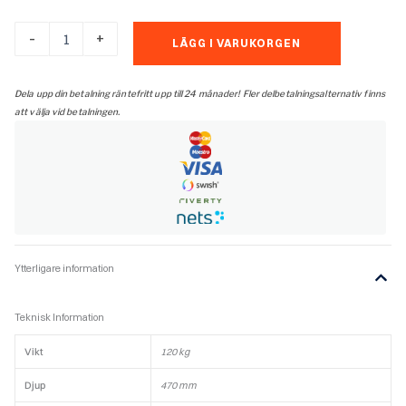
Rais
-
+
LÄGG I VARUKORGEN
Viva
160
L
Dela upp din betalning räntefritt upp till 24 månader! Fler delbetalningsalternativ finns
Glaslucka
att välja vid betalningen.
Silver,
bakansluten,
classic
topp
mängd
Ytterligare information
Teknisk Information
Vikt
120 kg
Djup
470 mm