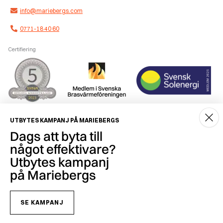
info@mariebergs.com
0771-18 40 60
Certifiering
Smidig betalning
UTBYTES KAMPANJ PÅ MARIEBERGS
Dags att byta till
något effektivare?
Utbytes kampanj
på Mariebergs
Copyright © 2026 Mariebergs Brasvärme & Solenergi AB - 556259-7681
SE KAMPANJ
Hur vi behandlar personuppgifter och vilka rättigheter du har enligt gällande
dataskyddslagstiftning hittar du på
www.mariebergs.com/gdpr