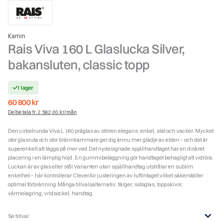
Kamin
Rais Viva 160 L Glaslucka Silver,
bakansluten, classic topp
I lager
60 800
kr
Delbetala fr. 2 582,00 kr/mån
Den cirkelrunda Viva L 160 präglas av stilren elegans: enkel, slät och vacker. Mycket
stor glasruta och stor brännkammare ger dig ännu mer glädje av elden – och det är
superenkelt att lägga på mer ved.Det nydesignade spjällhandtaget har en diskret
placering i en lämplig höjd. En gummibeläggning gör handtaget behagligt att vidröra.
Luckan är av glas eller stål.Varianten utan spjällhandtag utstrålar en sublim
enkelhet – här kontrollerar CleverAir justeringen av luftintaget vilket säkerställer
optimal förbränning.Många tillvalsalternativ: färger, sidoglas, toppskivor,
värmelagring, vridsockel, handtag.
Se tillval