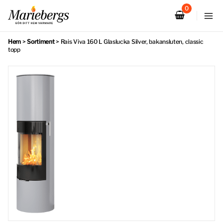
Hoppa
till
innehåll
Hem
>
Sortiment
>
Rais Viva 160 L Glaslucka Silver, bakansluten, classic
topp