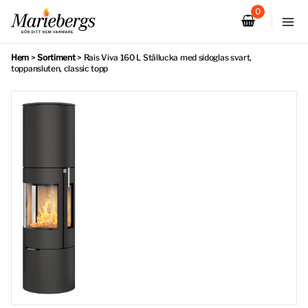
Hoppa
till
innehåll
Hem
>
Sortiment
>
Rais Viva 160 L Stållucka med sidoglas svart,
toppansluten, classic topp