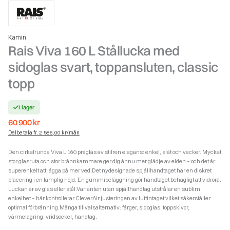
Kamin
Rais Viva 160 L Stållucka med
sidoglas svart, toppansluten, classic
topp
I lager
60 900
kr
Delbetala fr. 2 586,00 kr/mån
Den cirkelrunda Viva L 160 präglas av stilren elegans: enkel, slät och vacker. Mycket
stor glasruta och stor brännkammare ger dig ännu mer glädje av elden – och det är
superenkelt att lägga på mer ved.Det nydesignade spjällhandtaget har en diskret
placering i en lämplig höjd. En gummibeläggning gör handtaget behagligt att vidröra.
Luckan är av glas eller stål.Varianten utan spjällhandtag utstrålar en sublim
enkelhet – här kontrollerar CleverAir justeringen av luftintaget vilket säkerställer
optimal förbränning.Många tillvalsalternativ: färger, sidoglas, toppskivor,
värmelagring, vridsockel, handtag.