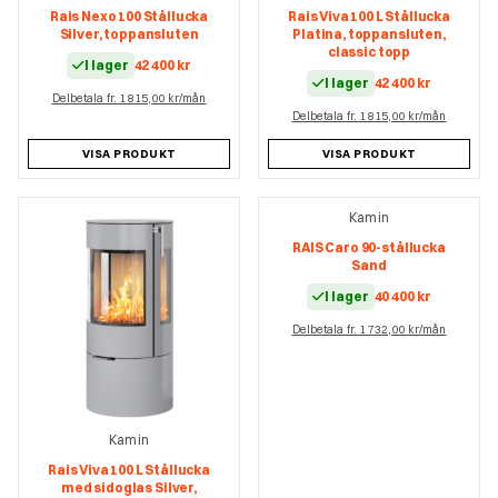
Rais Nexo 100 Stållucka
Rais Viva 100 L Stållucka
Silver, toppansluten
Platina, toppansluten,
classic topp
I lager
42 400
kr
I lager
42 400
kr
Delbetala fr. 1 815,00 kr/mån
Delbetala fr. 1 815,00 kr/mån
VISA PRODUKT
VISA PRODUKT
Kamin
RAIS Caro 90-stållucka
Sand
I lager
40 400
kr
Delbetala fr. 1 732,00 kr/mån
Kamin
Rais Viva 100 L Stållucka
med sidoglas Silver,