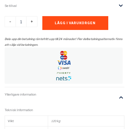
Se tillval
Rais
-
+
LÄGG I VARUKORGEN
Viva
160
L
Dela upp din betalning räntefritt upp till 24 månader! Fler delbetalningsalternativ finns
Stållucka
att välja vid betalningen.
med
sidoglas
svart,
toppansluten,
classic
topp
mängd
Ytterligare information
Teknisk Information
Vikt
120 kg