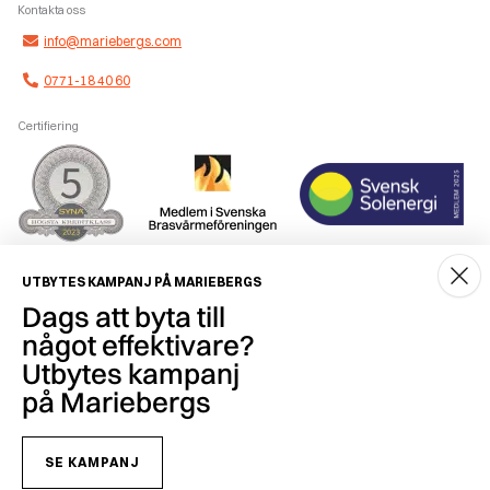
Kontakta oss
info@mariebergs.com
0771-18 40 60
Certifiering
Smidig betalning
UTBYTES KAMPANJ PÅ MARIEBERGS
Dags att byta till
något effektivare?
Utbytes kampanj
på Mariebergs
Copyright © 2026 Mariebergs Brasvärme & Solenergi AB - 556259-7681
SE KAMPANJ
Hur vi behandlar personuppgifter och vilka rättigheter du har enligt gällande