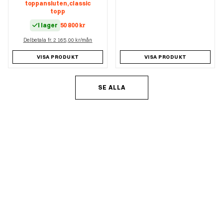
toppansluten, classic
topp
I lager
50 800
kr
Delbetala fr. 2 165,00 kr/mån
VISA PRODUKT
VISA PRODUKT
SE ALLA