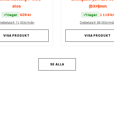
stos
(BXH)mm
628
kr
1 119
k
I lager
I lager
elbetala fr. 71,00 kr/mån
Delbetala fr. 88,00 kr/m
VISA PRODUKT
VISA PRODUKT
SE ALLA