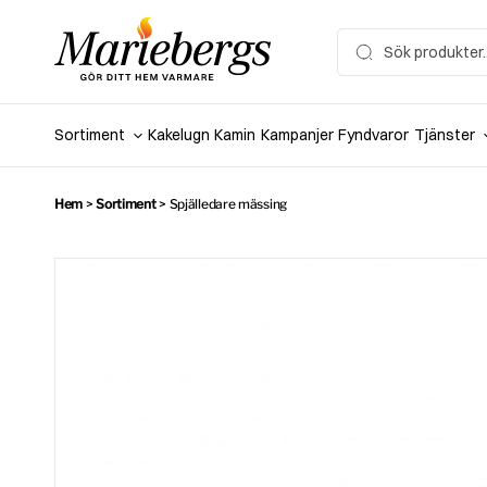
Hoppa
till
Search
for:
innehåll
Sortiment
Kakelugn
Kamin
Kampanjer
Fyndvaror
Tjänster
Hem
>
Sortiment
>
Spjälledare mässing