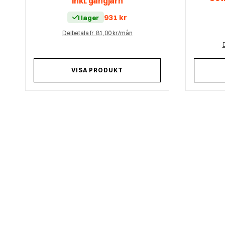
Inkl. gångjärn
931
kr
I lager
Delbetala fr. 81,00 kr/mån
D
VISA PRODUKT