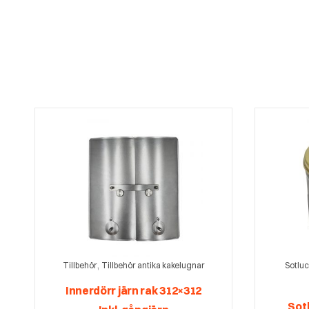
,
Tillbehör
Tillbehör antika kakelugnar
Sotluc
Innerdörr järn rak 312×312
Sot