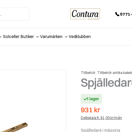
0771-
Solceller
Butiker
Varumärken
Vedklubben
,
Tillbehör
Tillbehör antika kake
Spjälleda
I lager
931
kr
Delbetala fr. 81,00 kr/mån
Spjälledare i mässing