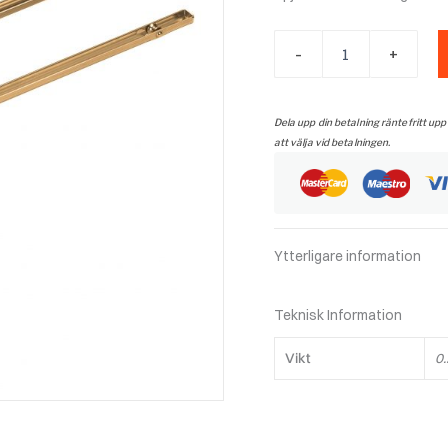
Spjälledare
-
+
mässing
mängd
Dela upp din betalning räntefritt upp
att välja vid betalningen.
Ytterligare information
Teknisk Information
Vikt
0.