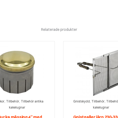
Relaterade produkter
,
,
,
,
kor
Tillbehör
Tillbehör antika
Gnistskydd
Tillbehör
Tillbehö
kakelugnar
kakelugnar
lucka mässing 4″ med
Gnistgaller järn 230-3