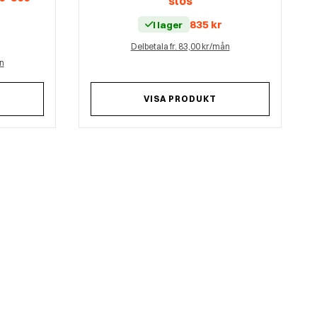
stos
835
kr
I lager
r
Delbetala fr. 83,00 kr/mån
ån
VISA PRODUKT