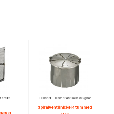
,
r antika
Tillbehör
Tillbehör antika kakelugnar
Spiralventil nickel 4 tum med
30×300