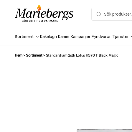
Hoppa
till
Search
for:
innehåll
Sortiment
Kakelugn
Kamin
Kampanjer
Fyndvaror
Tjänster
Hem
>
Sortiment
>
Standardram 2stk Lotus H570 T Black Magic