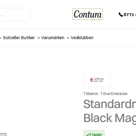
0771-
Solceller
Butiker
Varumärken
Vedklubben
,
Tillbehör
Tillval Eldstäder
Standardr
Black Mag
I lager