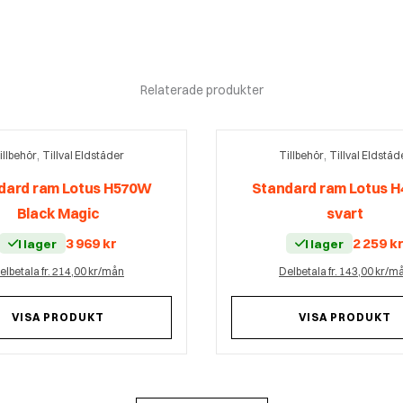
Relaterade produkter
,
,
illbehör
Tillval Eldstäder
Tillbehör
Tillval Eldstäd
dard ram Lotus H570W
Standard ram Lotus 
Black Magic
svart
3 969
kr
2 259
k
I lager
I lager
elbetala fr. 214,00 kr/mån
Delbetala fr. 143,00 kr/m
VISA PRODUKT
VISA PRODUKT