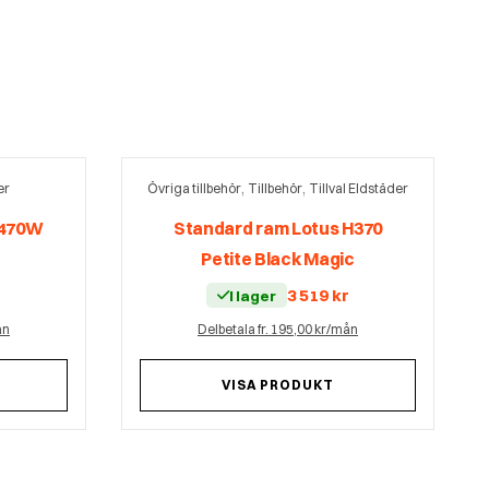
,
,
er
Övriga tillbehör
Tillbehör
Tillval Eldstäder
H470W
Standard ram Lotus H370
Petite Black Magic
r
3 519
kr
I lager
ån
Delbetala fr. 195,00 kr/mån
VISA PRODUKT