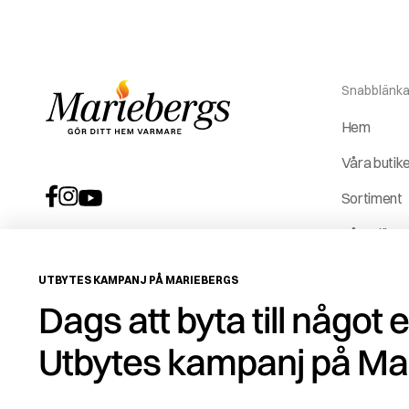
Snabblänka
Hem
Våra butik
Sortiment
Våra tjäns
Vår histori
UTBYTES KAMPANJ PÅ MARIEBERGS
Service &
Dags att byta till något 
reservdela
Utbytes kampanj på Ma
ROT-avdr