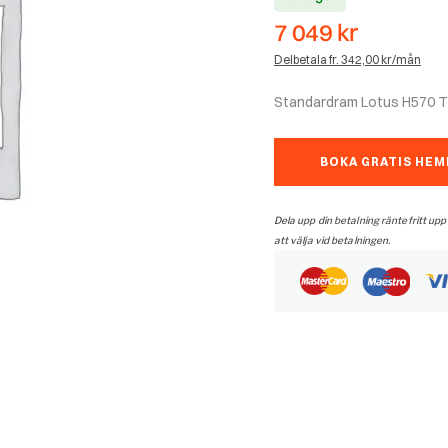
7 049
kr
Delbetala fr. 342,00 kr/mån
Standardram Lotus H570 T 
BOKA GRATIS HE
Dela upp din betalning räntefritt upp
att välja vid betalningen.