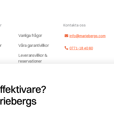
r
Kontakta oss
Vanliga frågor
info@mariebergs.com
er
Våra garantivillkor
0771-18 40 60
Leveransvillkor &
reservationer
ter
Dela upp
a
betalningen
effektivare?
Jobba hos och
r
med oss
riebergs
ag
Vedklubben