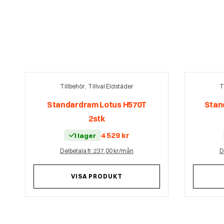
,
Tillbehör
Tillval Eldstäder
T
Standardram Lotus H570T
Stan
2stk
4 529
kr
I lager
Delbetala fr. 237,00 kr/mån
D
VISA PRODUKT