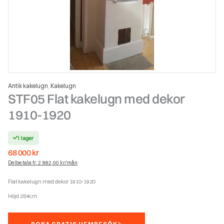
Antik kakelugn
Kakelugn
,
STF05 Flat kakelugn med dekor
1910-1920
I lager
68 000
kr
Delbetala fr. 2 882,00 kr/mån
Flat kakelugn med dekor 1910-1920
Höjd 254cm