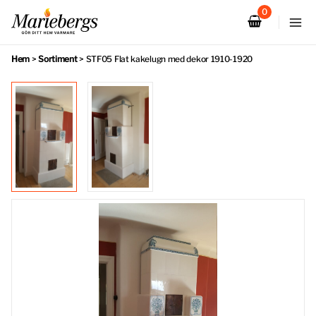
Hoppa
till
innehåll
Hem
>
Sortiment
>
STF05 Flat kakelugn med dekor 1910-1920