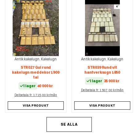
Antik kakelugn
Kakelugn
Antik kakelugn
Kakelugn
,
,
STR027 Gul rund
STR039 Rund vit
kakelugn med dekor 1900
hantverksugn 1850
tal
I lager
35 000
kr
I lager
40 000
kr
Delbetala fr. 1 507,00 kr/mån
Delbetala fr. 1 715,00 kr/mån
VISA PRODUKT
VISA PRODUKT
SE ALLA