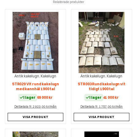
Relaterade produkter
Antik kakelugn
Kakelugn
Antik kakelugn
Kakelugn
,
,
STR029 Vit rund kakelugn
STR003 Rund kakelugn vit
med kannhål 1900 tal
tidigt 1900 tal
I lager
69 000
kr
I lager
41 000
kr
Delbetala fr. 2 923,00 kr/mån
Delbetala fr. 1 757,00 kr/mån
VISA PRODUKT
VISA PRODUKT