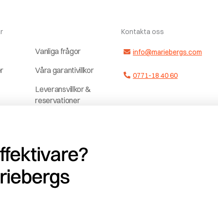
r
Kontakta oss
Vanliga frågor
info@mariebergs.com
er
Våra garantivillkor
0771-18 40 60
Leveransvillkor &
reservationer
ter
Dela upp
a
betalningen
effektivare?
Jobba hos och
r
med oss
riebergs
ag
Vedklubben