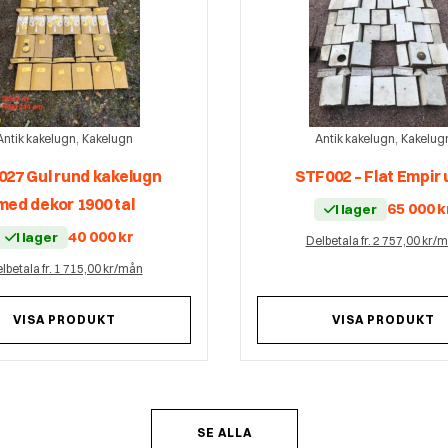
,
,
Antik kakelugn
Kakelugn
Antik kakelugn
Kakelug
27 Gul rund kakelugn
STF002 – Flat Empir
med dekor 1900 tal
65 000
k
I lager
40 000
kr
I lager
Delbetala fr. 2 757,00 kr/
lbetala fr. 1 715,00 kr/mån
VISA PRODUKT
VISA PRODUKT
SE ALLA