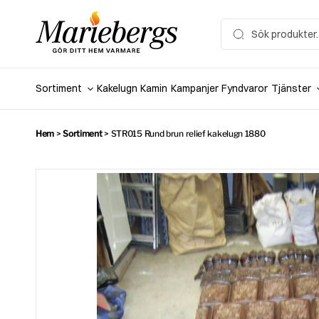
Hoppa
till
Search
for:
innehåll
Sortiment
Kakelugn
Kamin
Kampanjer
Fyndvaror
Tjänster
Hem
>
Sortiment
>
STR015 Rund brun relief kakelugn 1880