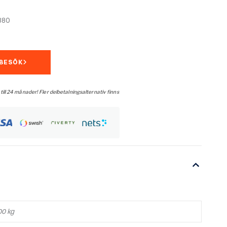
880
MBESÖK
 till 24 månader! Fler delbetalningsalternativ finns
00 kg