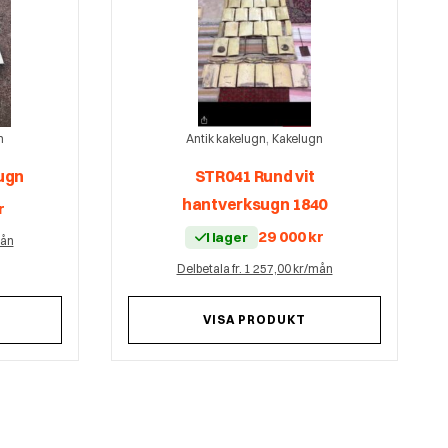
,
n
Antik kakelugn
Kakelugn
 ugn
STR041 Rund vit
hantverksugn 1840
r
29 000
kr
I lager
mån
Delbetala fr. 1 257,00 kr/mån
VISA PRODUKT