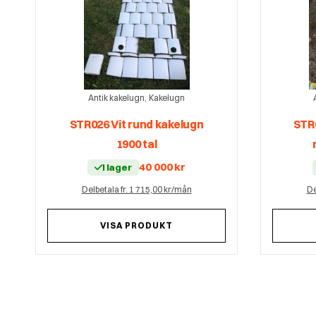
,
Antik kakelugn
Kakelugn
STR026 Vit rund kakelugn
STR0
1900 tal
40 000
kr
I lager
Delbetala fr. 1 715,00 kr/mån
De
VISA PRODUKT