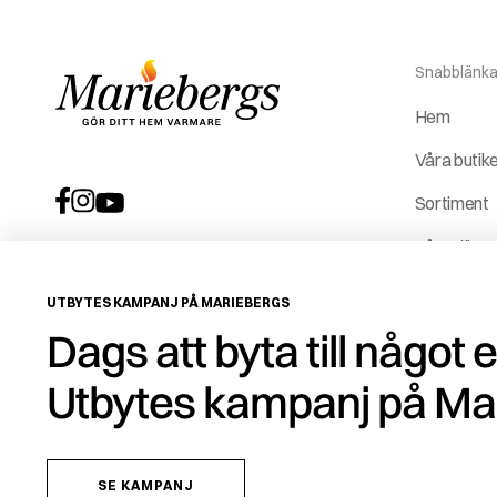
Snabblänka
Hem
Våra butik
Sortiment
Våra tjäns
Vår histori
UTBYTES KAMPANJ PÅ MARIEBERGS
Service &
Dags att byta till något 
reservdela
Utbytes kampanj på Ma
ROT-avdr
SE KAMPANJ