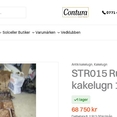
0771-
Solceller
Butiker
Varumärken
Vedklubben
,
Antik kakelugn
Kakelugn
STR015 Ru
kakelugn
I lager
68 750
kr
Delbetala fr. 2 913,00 kr/mån