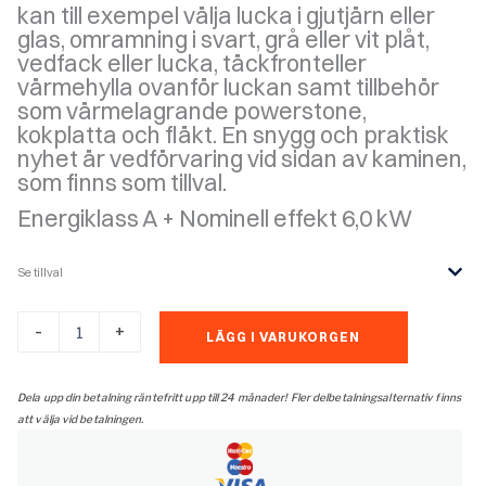
kan till exempel välja lucka i gjutjärn eller
glas, omramning i svart, grå eller vit plåt,
vedfack eller lucka, täckfronteller
värmehylla ovanför luckan samt tillbehör
som värmelagrande powerstone,
kokplatta och fläkt. En snygg och praktisk
nyhet är vedförvaring vid sidan av kaminen,
som finns som tillval.
Energiklass A + Nominell effekt 6,0 kW
Se tillval
Contura
-
+
LÄGG I VARUKORGEN
610g:4
style
vit
Dela upp din betalning räntefritt upp till 24 månader! Fler delbetalningsalternativ finns
mängd
att välja vid betalningen.