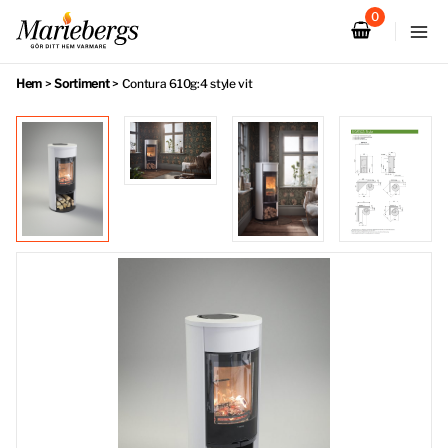
Hoppa
till
innehåll
Hem
>
Sortiment
>
Contura 610g:4 style vit