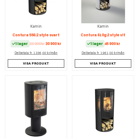
Kamin
Kamin
Contura 556:2 style svart
Contura 610g:2 style vit
Det
Det
I lager
33 900
kr
30 900
kr
I lager
45 900
kr
ursprungliga
nuvarande
Delbetala fr. 1 336,00 kr/mån
priset
priset
Delbetala fr. 1 961,00 kr/mån
var:
är:
33
30
VISA PRODUKT
VISA PRODUKT
900 kr.
900 kr.