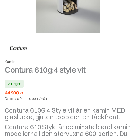
Kamin
Contura 610g:4 style vit
I lager
44 900
kr
Delbetala fr. 1 919,00 kr/mån
Contura 610G:4 Style vit är en kamin MED
glaslucka, gjuten topp och en täckfront.
Contura 610 Style är de minsta bland kamin
modellerna i den storvuxna 600-serien. Du