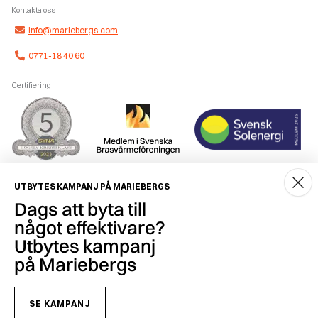
Kontakta oss
info@mariebergs.com
0771-18 40 60
Certifiering
Smidig betalning
UTBYTES KAMPANJ PÅ MARIEBERGS
Dags att byta till
något effektivare?
Utbytes kampanj
på Mariebergs
Copyright © 2026 Mariebergs Brasvärme & Solenergi AB - 556259-7681
SE KAMPANJ
Hur vi behandlar personuppgifter och vilka rättigheter du har enligt gällande