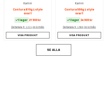
Kamin
Kamin
Contura 870g:1 style
Contura 556g:1 style
svart
svart
I lager
27 900
kr
I lager
34 900
kr
Delbetala fr. 1 211,00 kr/mån
Delbetala fr. 1 503,00 kr/mån
VISA PRODUKT
VISA PRODUKT
SE ALLA