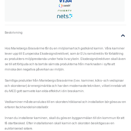
Beskrivning
Hos Mariebergs Brasvärme får du en miljösmart och godkänd kamin. Våra kaminer
lever upp till Europeiska Ekodesigndirektivet, som är EUs ramdirektiv för förbättring
av produkters miljöprestanda under hela livscykeln. Ekodesigndirektiven skall även
se till att förbjuda och ta bort de sämsta produkterna från marknaden i syfte att
minska den negativa påverkan av miljön.
Samtliga produkter från Mariebergs Brasvärme (t.ex. kaminer, köks- och vedspisar
och skorstenar) är energimärkta och har den modernaste tekniken, vilket innebär att
du MED gott samvete kan elda effektivt i din braskamin.
Vedkaminer måste anslutas till en skorsten/rökkanal och installation bör göras av en
erfaren fackhandelsinstallatör.
Innan du installerar kaminen, skall du göra en bygganmälan till din kommun för att
få startbesked. Efter installationen skall kamin och skorsten besiktigas av en
auktoriserad sotare.