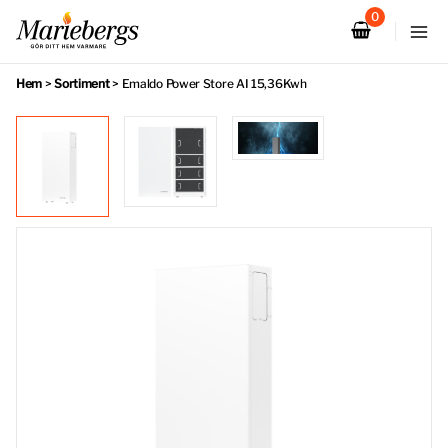
Hoppa
till
innehåll
Hem
>
Sortiment
>
Emaldo Power Store AI 15,36Kwh