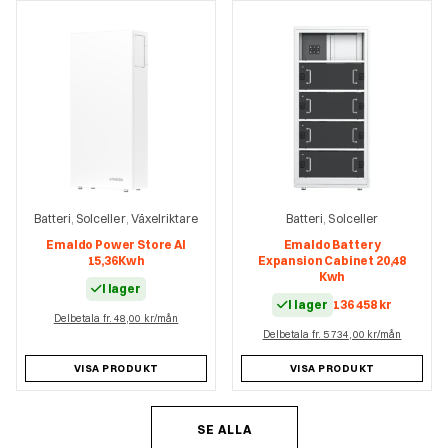
Batteri
Solceller
Växelriktare
Batteri
Solceller
,
,
,
Emaldo Power Store AI
Emaldo Battery
15,36Kwh
Expansion Cabinet 20,48
Kwh
I lager
I lager
136 458
kr
Delbetala fr. 48,00 kr/mån
Delbetala fr. 5 734,00 kr/mån
VISA PRODUKT
VISA PRODUKT
SE ALLA