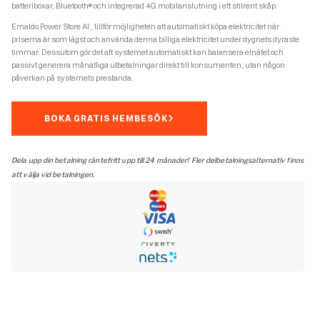
batteriboxar, Bluetooth® och integrerad 4G mobilanslutning i ett stilrent skåp.
Emaldo Power Store AI , tillför möjligheten att automatiskt köpa elektricitet när
priserna är som lägst och använda denna billiga elektricitet under dygnets dyraste
timmar. Dessutom gör det att systemet automatiskt kan balansera elnätet och
passivt generera månatliga utbetalningar direkt till konsumenten, utan någon
påverkan på systemets prestanda.
BOKA GRATIS HEMBESÖK
Dela upp din betalning räntefritt upp till 24 månader! Fler delbetalningsalternativ finns
att välja vid betalningen.