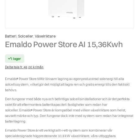
Batteri
Solceller
Växelriktare
,
,
Emaldo Power Store AI 15,36Kwh
I lager
Delbetala fr. 48,00 kr/mån
Emaldo® Power Store tillför lönsam lagring av egenproducerad solenergi till alla
solcellssystem, vilket gör det möjligt att lagra ren och gratis energi tills den faktiskt
behövs.
Den fungerar med både nya och befintliga solcellsinstallationer och är det perfekta
valet för att eftermontera batterikapacitet i fastigheter som redan har
solceller. Emaldo® Power Store är kompatibel med vilken växelriktare som helst,
oavsett märke och typ. Den fungerar dock inte med system som redan har integrerat
batterilagring.
Emaldo Power Store är ett verkligt allt-i-ett-system som kombinerar vår
specialdesignade högpresterande 10,8 kW växelriktare, våra utbyggbara