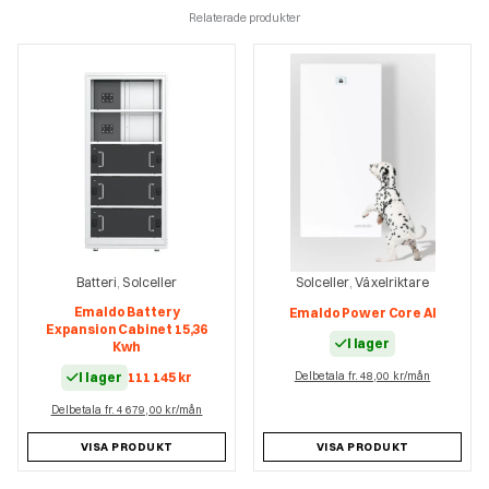
Relaterade produkter
Batteri
Solceller
Solceller
Växelriktare
,
,
Emaldo Battery
Emaldo Power Core AI
Expansion Cabinet 15,36
I lager
Kwh
I lager
111 145
kr
Delbetala fr. 48,00 kr/mån
Delbetala fr. 4 679,00 kr/mån
VISA PRODUKT
VISA PRODUKT