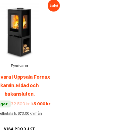
Sale!
Fyndvaror
vara i Uppsala Fornax
kamin. Eldad och
bakansluten.
Det
Det
32 500
kr
15 000
kr
lager
ursprungliga
nuvarande
priset
priset
elbetala fr. 673,00 kr/mån
var:
är:
32
15
500 kr.
000 kr.
VISA PRODUKT