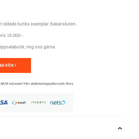
priset
är:
15
000 kr.
mt eldade butiks exemplar. Bakansluten.
ris 15.000:-.
Uppsalabutik, ring oss gärna.
MBESÖK
 till 24 månader! Fler delbetalningsalternativ finns