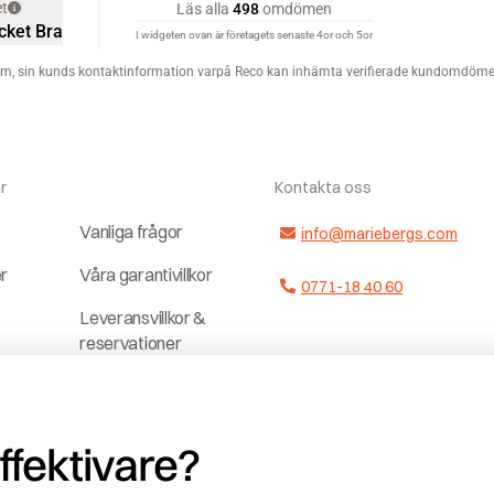
r
Kontakta oss
Vanliga frågor
info@mariebergs.com
er
Våra garantivillkor
0771-18 40 60
Leveransvillkor &
reservationer
ter
Dela upp
a
betalningen
effektivare?
Jobba hos och
r
med oss