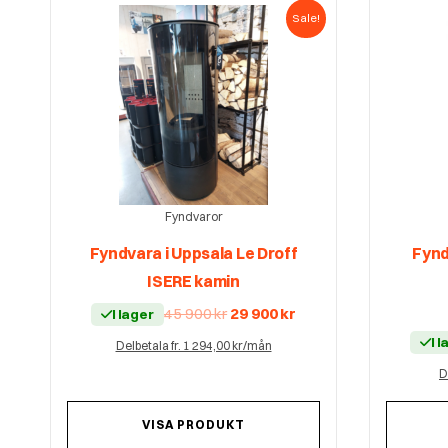
Sale!
Fyndvaror
Fyndvara i Uppsala Le Droff
Fynd
ISERE kamin
Det
Det
45 900
kr
29 900
kr
I lager
ursprungliga
nuvarande
priset
priset
I 
Delbetala fr. 1 294,00 kr/mån
var:
är:
45
29
900 kr.
900 kr.
D
VISA PRODUKT