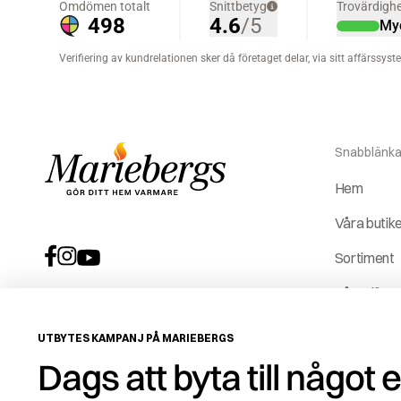
Snabblänka
Hem
Våra butik
Sortiment
Våra tjäns
Vår histori
UTBYTES KAMPANJ PÅ MARIEBERGS
Service &
Dags att byta till något 
reservdela