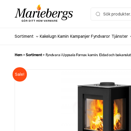
Hoppa
till
Search
for:
innehåll
Sortiment
Kakelugn
Kamin
Kampanjer
Fyndvaror
Tjänster
Hem
>
Sortiment
>
Fyndvara i Uppsala Fornax kamin. Eldad och bakanslut
Sale!