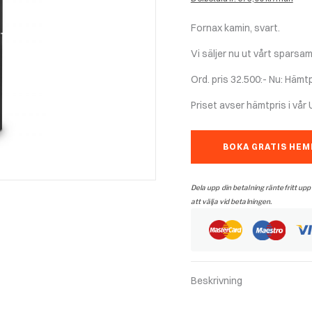
priset
var:
Fornax kamin, svart.
32
500 kr.
Vi säljer nu ut vårt sparsa
Ord. pris 32.500:- Nu: Hämtp
Priset avser hämtpris i vår 
BOKA GRATIS HE
Dela upp din betalning räntefritt upp
att välja vid betalningen.
Beskrivning