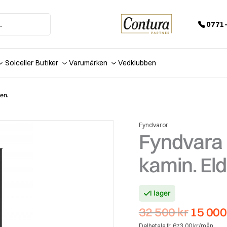
0771-
Solceller
Butiker
Varumärken
Vedklubben
en.
Fyndvaror
Fyndvara 
kamin. El
I lager
Det
32 500
kr
15 00
urspru
Delbetala fr. 673,00 kr/mån