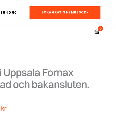
18 40 60
BOKA GRATIS HEMBESÖK
i Uppsala Fornax
dad och bakansluten.
Det
0
kr
ngliga
nuvarande