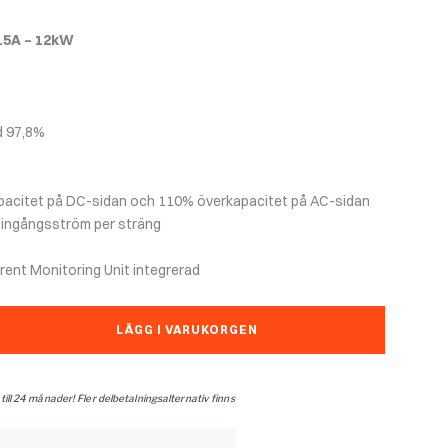
15A – 12kW
d 97,8%
apacitet på DC-sidan och 110% överkapacitet på AC-sidan
C ingångsström per sträng
rent Monitoring Unit integrerad
LÄGG I VARUKORGEN
 till 24 månader! Fler delbetalningsalternativ finns