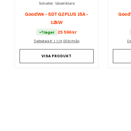
,
Solceller
Växelriktare
GoodWe – SDT G2 PLUS 15A –
GoodW
12kW
25 596
kr
I lager
Delbetala fr. 1 115,00 kr/mån
De
VISA PRODUKT