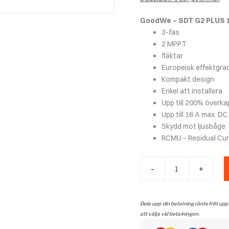
GoodWe – SDT G2 PLUS 
3-fas
2 MPPT
fläktar
Europeisk effektgra
Kompakt design
Enkel att installera
Upp till 200% överk
Upp till 16 A max. D
Skydd mot ljusbåge
RCMU – Residual Cur
GoodWe
-
+
-
SDT
G2
PLUS
Dela upp din betalning räntefritt upp
15A
att välja vid betalningen.
-