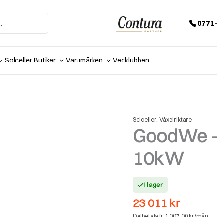
0771-
Solceller
Butiker
Varumärken
Vedklubben
,
Solceller
Växelriktare
GoodWe –
10kW
I lager
23 011
kr
Delbetala fr. 1 007,00 kr/mån