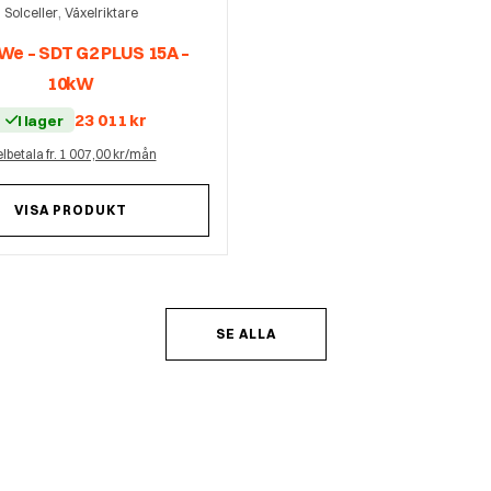
,
Solceller
Växelriktare
e – SDT G2 PLUS 15A –
10kW
23 011
kr
I lager
lbetala fr. 1 007,00 kr/mån
VISA PRODUKT
SE ALLA