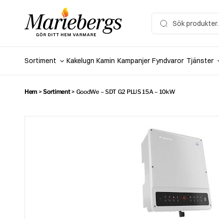
Hoppa
till
Search
for:
innehåll
Sortiment
Kakelugn
Kamin
Kampanjer
Fyndvaror
Tjänster
Hem
>
Sortiment
>
GoodWe – SDT G2 PLUS 15A – 10kW