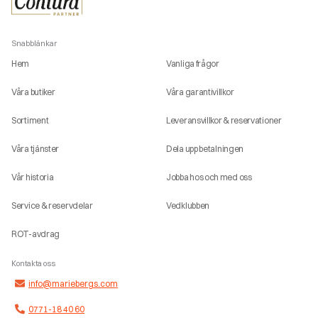
Snabblänkar
Hem
Vanliga frågor
Våra butiker
Våra garantivillkor
Sortiment
Leveransvillkor & reservationer
Våra tjänster
Dela upp betalningen
Vår historia
Jobba hos och med oss
Service & reservdelar
Vedklubben
ROT-avdrag
Kontakta oss
info@mariebergs.com
0771-18 40 60