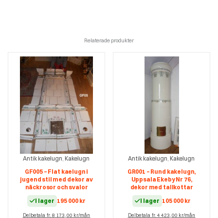
Relaterade produkter
Antik kakelugn
Kakelugn
Antik kakelugn
Kakelugn
,
,
GF005 – Flat kaelugn i
GR001 – Rund kakelugn,
jugend stil med dekor av
Uppsala Ekeby Nr 76,
näckrosor och svalor
dekor med tallkottar
I lager
195 000
kr
I lager
105 000
kr
Delbetala fr. 8 173,00 kr/mån
Delbetala fr. 4 423,00 kr/mån