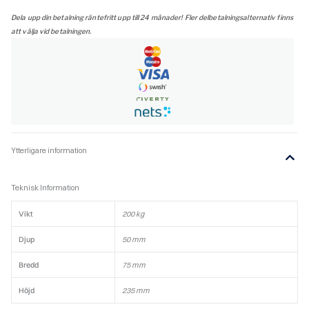
Dela upp din betalning räntefritt upp till 24 månader! Fler delbetalningsalternativ finns
att välja vid betalningen.
Ytterligare information
Teknisk Information
Vikt
200 kg
Djup
50 mm
Bredd
75 mm
Höjd
235 mm