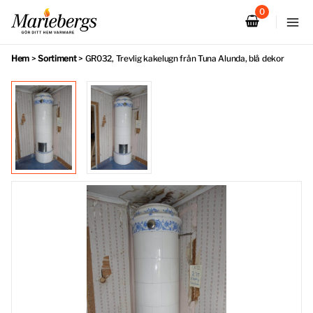
Hoppa
till
innehåll
Hem
>
Sortiment
>
GR032, Trevlig kakelugn från Tuna Alunda, blå dekor