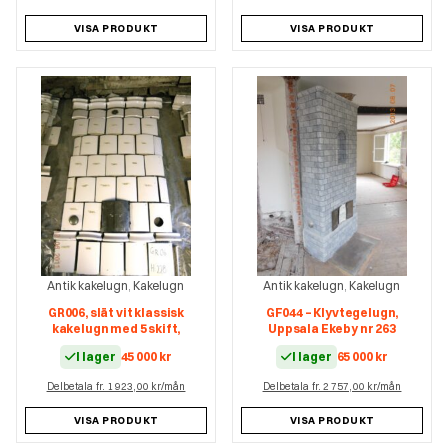
VISA PRODUKT
VISA PRODUKT
Antik kakelugn
Kakelugn
Antik kakelugn
Kakelugn
,
,
GR006, slät vit klassisk
GF044 – Klyvtegelugn,
kakelugn med 5 skift,
Uppsala Ekeby nr 263
I lager
45 000
kr
I lager
65 000
kr
Delbetala fr. 1 923,00 kr/mån
Delbetala fr. 2 757,00 kr/mån
VISA PRODUKT
VISA PRODUKT