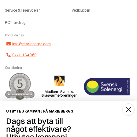
Service & reservdelar
Vedklubben
ROT-avdrag
Kontakta oss
info@mariebergs.com
0771-18 40 60
Certifiering
Smidig betalning
UTBYTES KAMPANJ PÅ MARIEBERGS
Dags att byta till
något effektivare?
Utbytes kampanj