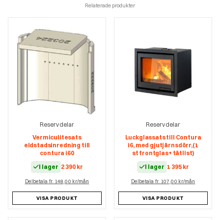
Relaterade produkter
Reservdelar
Reservdelar
Vermiculitesats
Luckglassats till Contura
eldstadsinredning till
i6, med gjutjärnsdörr,(1
contura i60
st frontglas+ tätlist)
I lager
2 390
kr
I lager
1 395
kr
Delbetala fr. 148,00 kr/mån
Delbetala fr. 107,00 kr/mån
VISA PRODUKT
VISA PRODUKT