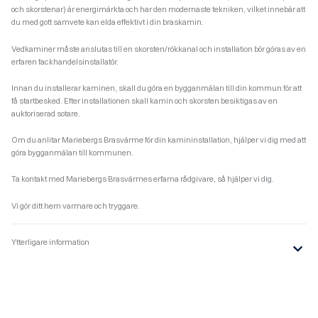
och skorstenar) är energimärkta och har den modernaste tekniken, vilket innebär att
du med gott samvete kan elda effektivt i din braskamin.
Vedkaminer måste anslutas till en skorsten/rökkanal och installation bör göras av en
erfaren fackhandelsinstallatör.
Innan du installerar kaminen, skall du göra en bygganmälan till din kommun för att
få startbesked. Efter installationen skall kamin och skorsten besiktigas av en
auktoriserad sotare.
Om du anlitar Mariebergs Brasvärme för din kamininstallation, hjälper vi dig med att
göra bygganmälan till kommunen.
Ta kontakt med Mariebergs Brasvärmes erfarna rådgivare, så hjälper vi dig.
Vi gör ditt hem varmare och tryggare.
Ytterligare information