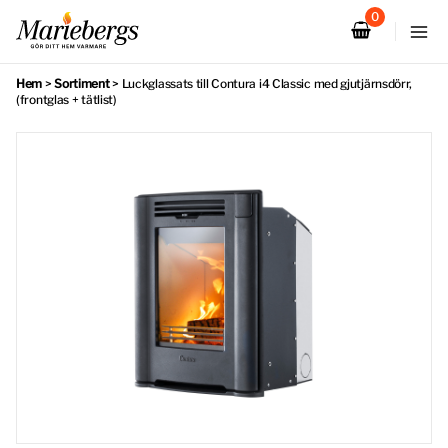
Hoppa
till
innehåll
Hem
>
Sortiment
>
Luckglassats till Contura i4 Classic med gjutjärnsdörr,
(frontglas + tätlist)