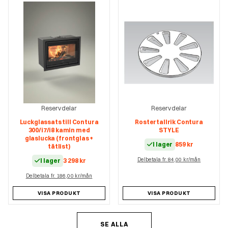
Reservdelar
Reservdelar
Luckglassats till Contura
Rostertallrik Contura
300/i7/i8 kamin med
STYLE
glaslucka (frontglas +
I lager
859
kr
tätlist)
Delbetala fr. 84,00 kr/mån
I lager
3 298
kr
Delbetala fr. 186,00 kr/mån
VISA PRODUKT
VISA PRODUKT
SE ALLA