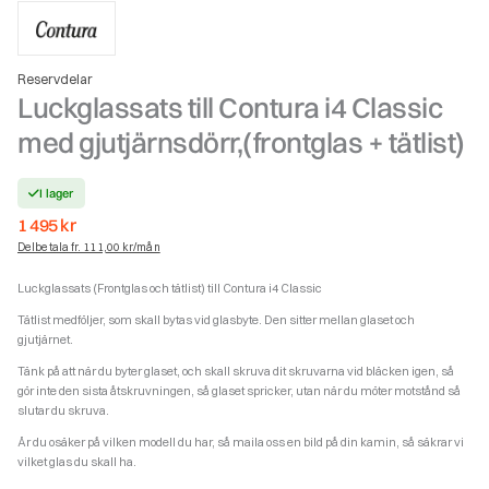
Reservdelar
Luckglassats till Contura i4 Classic
med gjutjärnsdörr,(frontglas + tätlist)
I lager
1 495
kr
Delbetala fr. 111,00 kr/mån
Luckglassats (Frontglas och tätlist) till Contura i4 Classic
Tätlist medföljer, som skall bytas vid glasbyte. Den sitter mellan glaset och
gjutjärnet.
Tänk på att när du byter glaset, och skall skruva dit skruvarna vid bläcken igen, så
gör inte den sista åtskruvningen, så glaset spricker, utan när du möter motstånd så
slutar du skruva.
Är du osäker på vilken modell du har, så maila oss en bild på din kamin, så säkrar vi
vilket glas du skall ha.