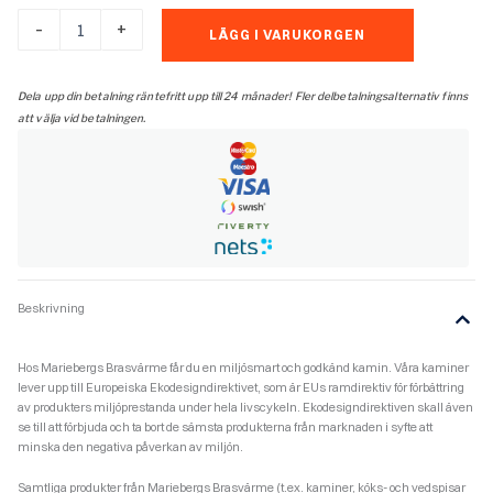
Luckglassats
-
+
LÄGG I VARUKORGEN
till
Contura
i4
Dela upp din betalning räntefritt upp till 24 månader! Fler delbetalningsalternativ finns
Classic
att välja vid betalningen.
med
gjutjärnsdörr,
(frontglas
+
tätlist)
mängd
Beskrivning
Hos Mariebergs Brasvärme får du en miljösmart och godkänd kamin. Våra kaminer
lever upp till Europeiska Ekodesigndirektivet, som är EUs ramdirektiv för förbättring
av produkters miljöprestanda under hela livscykeln. Ekodesigndirektiven skall även
se till att förbjuda och ta bort de sämsta produkterna från marknaden i syfte att
minska den negativa påverkan av miljön.
Samtliga produkter från Mariebergs Brasvärme (t.ex. kaminer, köks- och vedspisar