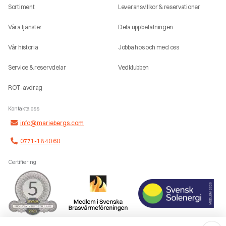
Sortiment
Leveransvillkor & reservationer
Våra tjänster
Dela upp betalningen
Vår historia
Jobba hos och med oss
Service & reservdelar
Vedklubben
ROT-avdrag
Kontakta oss
info@mariebergs.com
0771-18 40 60
Certifiering