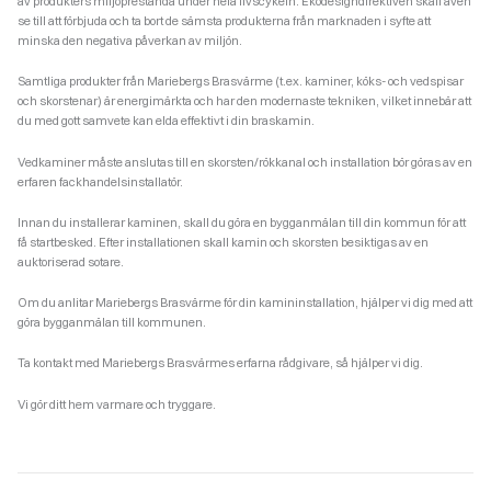
av produkters miljöprestanda under hela livscykeln. Ekodesigndirektiven skall även
se till att förbjuda och ta bort de sämsta produkterna från marknaden i syfte att
minska den negativa påverkan av miljön.
Samtliga produkter från Mariebergs Brasvärme (t.ex. kaminer, köks- och vedspisar
och skorstenar) är energimärkta och har den modernaste tekniken, vilket innebär att
du med gott samvete kan elda effektivt i din braskamin.
Vedkaminer måste anslutas till en skorsten/rökkanal och installation bör göras av en
erfaren fackhandelsinstallatör.
Innan du installerar kaminen, skall du göra en bygganmälan till din kommun för att
få startbesked. Efter installationen skall kamin och skorsten besiktigas av en
auktoriserad sotare.
Om du anlitar Mariebergs Brasvärme för din kamininstallation, hjälper vi dig med att
göra bygganmälan till kommunen.
Ta kontakt med Mariebergs Brasvärmes erfarna rådgivare, så hjälper vi dig.
Vi gör ditt hem varmare och tryggare.