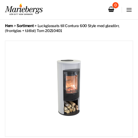
Hoppa
till
innehåll
Hem
>
Sortiment
>
Luckglassats till Contura 600 Style med glasdörr,
(frontglas + tätlist) Tom 20210401