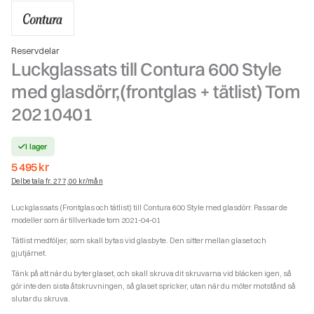
Reservdelar
Luckglassats till Contura 600 Style
med glasdörr,(frontglas + tätlist) Tom
20210401
I lager
5 495
kr
Delbetala fr. 277,00 kr/mån
Luckglassats (Frontglas och tätlist) till Contura 600 Style med glasdörr. Passar de
modeller som är tillverkade tom 2021-04-01
Tätlist medföljer, som skall bytas vid glasbyte. Den sitter mellan glaset och
gjutjärnet.
Tänk på att när du byter glaset, och skall skruva dit skruvarna vid bläcken igen, så
gör inte den sista åtskruvningen, så glaset spricker, utan när du möter motstånd så
slutar du skruva.