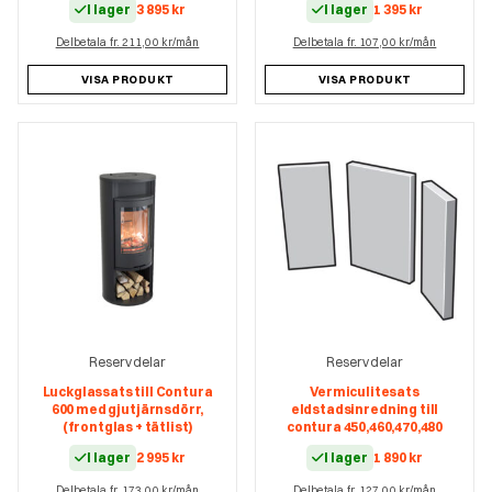
I lager
3 895
kr
I lager
1 395
kr
Delbetala fr. 211,00 kr/mån
Delbetala fr. 107,00 kr/mån
VISA PRODUKT
VISA PRODUKT
Reservdelar
Reservdelar
Luckglassats till Contura
Vermiculitesats
600 med gjutjärnsdörr,
eldstadsinredning till
(frontglas + tätlist)
contura 450,460,470,480
I lager
2 995
kr
I lager
1 890
kr
Delbetala fr. 173,00 kr/mån
Delbetala fr. 127,00 kr/mån