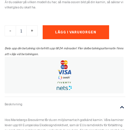
Är du osäker på vilken modell du har, så maila oss en bild på din kamin, så säkrar vi
vilket glas du skall ha.
Luckglassats
-
+
LÄGG I VARUKORGEN
till
Contura
600
Dela upp din betalning räntefritt upp till 24 månader! Fler delbetalningsalternativ finns
Style
att välja vid betalningen.
med
glasdörr,
(frontglas
+
tätlist)
Tom
20210401
mängd
Beskrivning
Hos Mariebergs Brasvärme får du en miljösmart och godkänd kamin. Våra kaminer
lever upp till Europeiska Ekodesigndirektivet, som är EUs ramdirektiv för förbättring