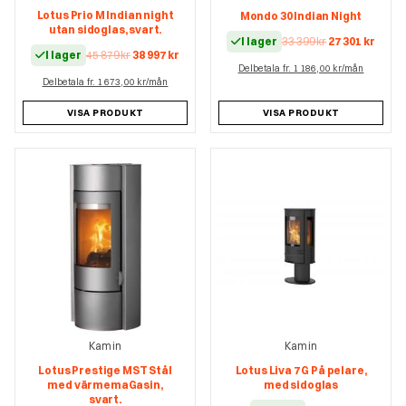
Lotus Prio M Indian night
Mondo 30 Indian Night
utan sidoglas, svart.
Det
Det
I lager
33 399
kr
27 301
kr
Det
Det
I lager
45 879
kr
38 997
kr
ursprungliga
nuva
ursprungliga
nuvarande
Delbetala fr. 1 186,00 kr/mån
priset
prise
Delbetala fr. 1 673,00 kr/mån
priset
priset
var:
är:
var:
är:
33
27
45
38
399 kr.
301 kr
VISA PRODUKT
VISA PRODUKT
879 kr.
997 kr.
Kamin
Kamin
Lotus Prestige MST Stål
Lotus Liva 7 G På pelare,
med värmemaGasin,
med sidoglas
svart.