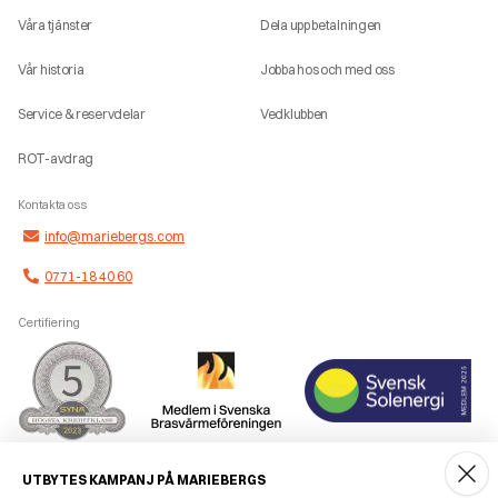
Våra tjänster
Dela upp betalningen
Vår historia
Jobba hos och med oss
Service & reservdelar
Vedklubben
ROT-avdrag
Kontakta oss
info@mariebergs.com
0771-18 40 60
Certifiering
Smidig betalning
UTBYTES KAMPANJ PÅ MARIEBERGS