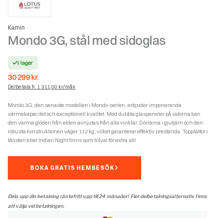
Kamin
Mondo 3G, stål med sidoglas
I lager
30 299
kr
Delbetala fr. 1 311,00 kr/mån
Mondo 3G, den senaste modellen i Mondo-serien, erbjuder imponerande
värmekapacitet och exceptionell kvalitet. Med dubbla glaspaneler på sidorna kan
den varma glöden från elden avnjutas från alla vinklar. Dörrarna i gjutjärn och den
robusta konstruktionen väger 112 kg, vilket garanterar effektiv prestanda. Topplattor i
täljsten eller Indian Night finns som tillval för extra stil.
BOKA GRATIS HEMBESÖK
Dela upp din betalning räntefritt upp till 24 månader! Fler delbetalningsalternativ finns
att välja vid betalningen.