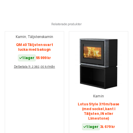
Relaterade produkter
Kamin
Täljstenskamin
,
QM 40 Täljsten svart
lucka med bakugn
I lager
55 999
kr
Delbetala fr. 2 382,00 kr/mån
Kamin
Lotus Style 370 m/base
(med sockel, kant i
Täljsten, IN eller
Limestone)
I lager
31 679
kr