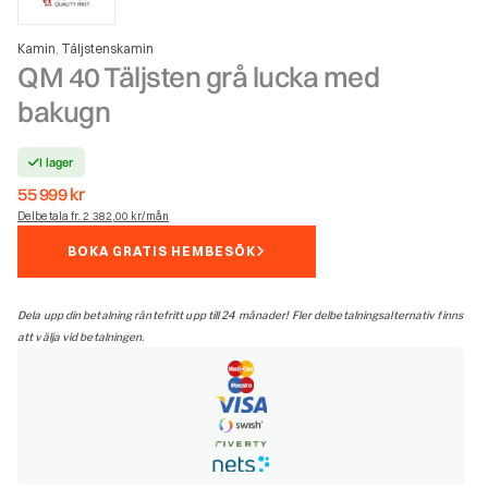
Kamin
Täljstenskamin
,
QM 40 Täljsten grå lucka med
bakugn
I lager
55 999
kr
Delbetala fr. 2 382,00 kr/mån
BOKA GRATIS HEMBESÖK
Dela upp din betalning räntefritt upp till 24 månader! Fler delbetalningsalternativ finns
att välja vid betalningen.