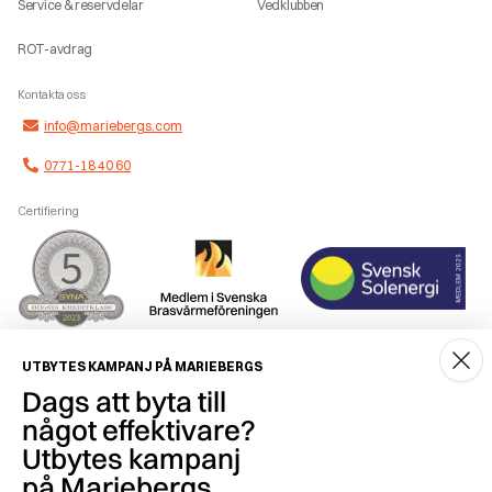
Service & reservdelar
Vedklubben
ROT-avdrag
Kontakta oss
info@mariebergs.com
0771-18 40 60
Certifiering
Smidig betalning
UTBYTES KAMPANJ PÅ MARIEBERGS
Dags att byta till
något effektivare?
Utbytes kampanj
på Mariebergs