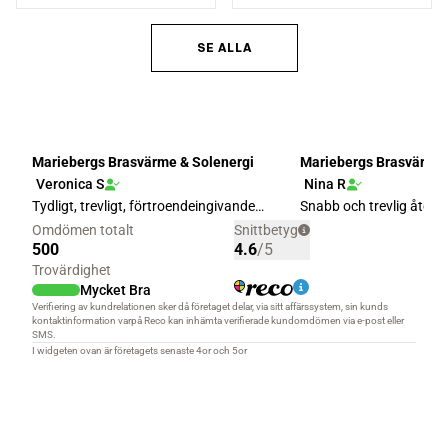
239 kr.
603 kr.
589 kr.
001 kr
SE ALLA