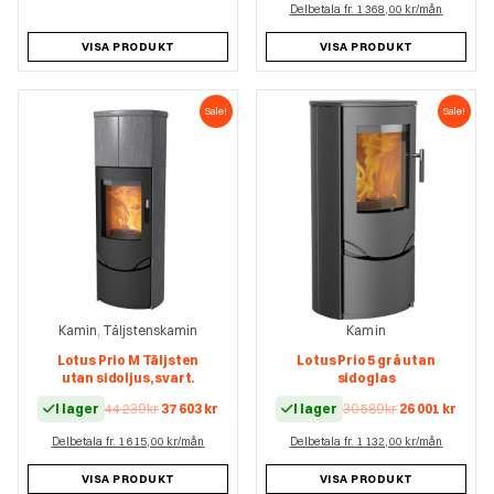
Delbetala fr. 1 368,00 kr/mån
VISA PRODUKT
VISA PRODUKT
Sale!
Sale!
Kamin
Täljstenskamin
Kamin
,
Lotus Prio M Täljsten
Lotus Prio 5 grå utan
utan sidoljus, svart.
sidoglas
Det
Det
Det
Det
I lager
44 239
kr
37 603
kr
I lager
30 589
kr
26 001
kr
ursprungliga
nuvarande
ursprungliga
nuva
Delbetala fr. 1 615,00 kr/mån
priset
priset
Delbetala fr. 1 132,00 kr/mån
priset
prise
var:
är:
var:
är:
44
37
30
26
VISA PRODUKT
VISA PRODUKT