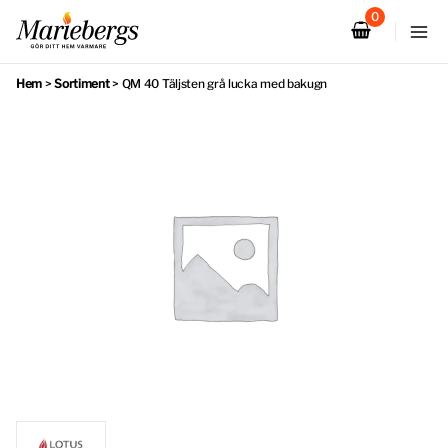
Hoppa
till
innehåll
Hem
>
Sortiment
>
QM 40 Täljsten grå lucka med bakugn