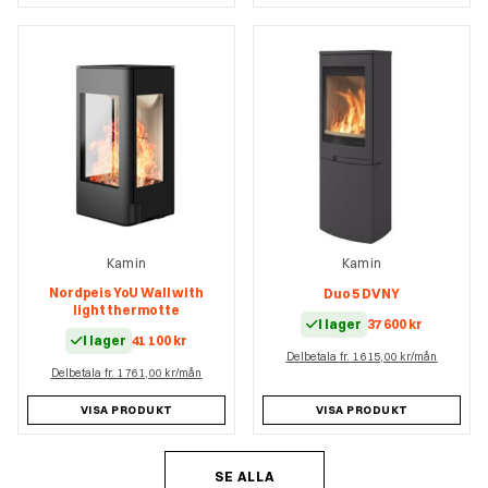
Kamin
Kamin
Nordpeis YoU Wall with
Duo 5 DV NY
light thermotte
I lager
37 600
kr
I lager
41 100
kr
Delbetala fr. 1 615,00 kr/mån
Delbetala fr. 1 761,00 kr/mån
VISA PRODUKT
VISA PRODUKT
SE ALLA