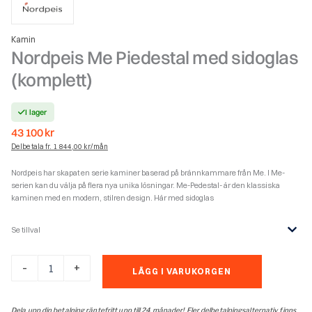
Kamin
Nordpeis Me Piedestal med sidoglas
(komplett)
I lager
43 100
kr
Delbetala fr. 1 844,00 kr/mån
Nordpeis har skapat en serie kaminer baserad på brännkammare från Me. I Me-
serien kan du välja på flera nya unika lösningar. Me-Pedestal- är den klassiska
kaminen med en modern, stilren design. Här med sidoglas
Se tillval
Nordpeis
-
+
LÄGG I VARUKORGEN
Me
Piedestal
med
Dela upp din betalning räntefritt upp till 24 månader! Fler delbetalningsalternativ finns