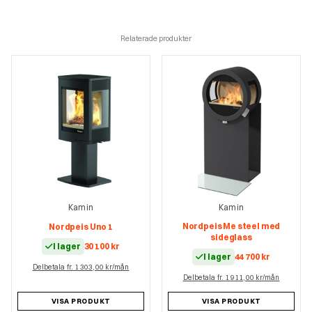
Relaterade produkter
Kamin
Kamin
Nordpeis Me steel med
Nordpeis Uno 1
sideglass
I lager
30 100
kr
I lager
44 700
kr
Delbetala fr. 1 303,00 kr/mån
Delbetala fr. 1 911,00 kr/mån
VISA PRODUKT
VISA PRODUKT