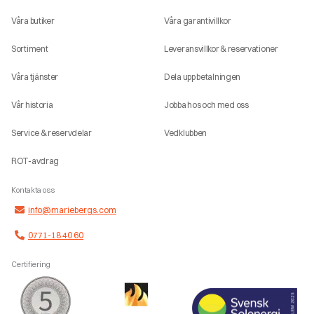
Våra butiker
Våra garantivillkor
Sortiment
Leveransvillkor & reservationer
Våra tjänster
Dela upp betalningen
Vår historia
Jobba hos och med oss
Service & reservdelar
Vedklubben
ROT-avdrag
Kontakta oss
info@mariebergs.com
0771-18 40 60
Certifiering