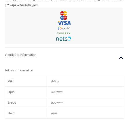
sidoglas
att välja vid betalningen.
(komplett)
mängd
Ytterligare information
Teknisk Information
Vikt
84 kg
Djup
340 mm
Bredd
520 mm
Höjd
mm