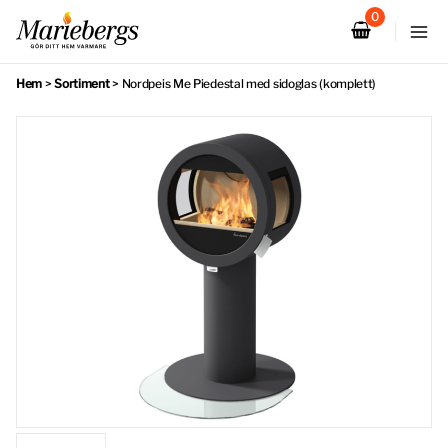
Hoppa
till
innehåll
Hem
>
Sortiment
>
Nordpeis Me Piedestal med sidoglas (komplett)