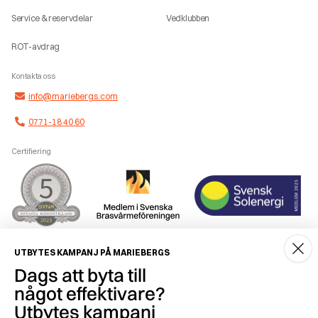
Service & reservdelar
Vedklubben
ROT-avdrag
Kontakta oss
info@mariebergs.com
0771-18 40 60
Certifiering
Smidig betalning
UTBYTES KAMPANJ PÅ MARIEBERGS
Dags att byta till
något effektivare?
Utbytes kampanj