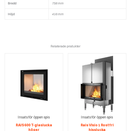
Bredd
758 mm
Höjd
416 mm
Relaterade produkter
Insats för öppen spis
Insats för öppen spis
RAIS 600 T-glaslucka
Rais Visio 1 Rostfri
höger
hisslucka