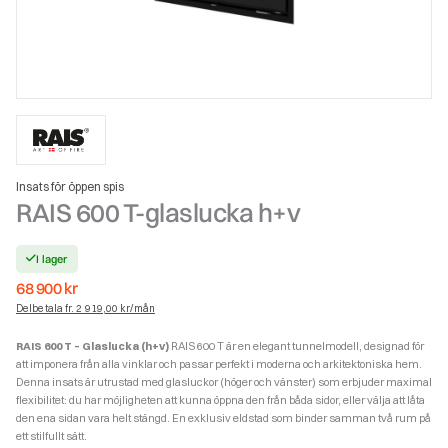
Insats för öppen spis
RAIS 600 T-glaslucka h+v
I lager
68 900
kr
Delbetala fr. 2 919,00 kr/mån
RAIS 600 T – Glaslucka (h+v)
RAIS 600 T är en elegant tunnelmodell, designad för
att imponera från alla vinklar och passar perfekt i moderna och arkitektoniska hem.
Denna insats är utrustad med glasluckor (höger och vänster) som erbjuder maximal
flexibilitet: du har möjligheten att kunna öppna den från båda sidor, eller välja att låta
den ena sidan vara helt stängd. En exklusiv eldstad som binder samman två rum på
ett stilfullt sätt.