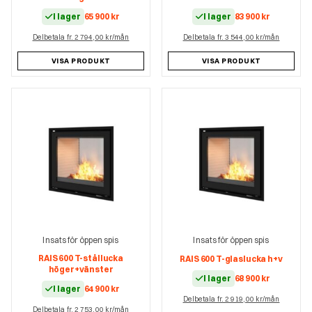
I lager
65 900
kr
I lager
83 900
kr
Delbetala fr. 2 794,00 kr/mån
Delbetala fr. 3 544,00 kr/mån
VISA PRODUKT
VISA PRODUKT
Insats för öppen spis
Insats för öppen spis
RAIS 600 T-stållucka
RAIS 600 T-glaslucka h+v
höger+vänster
I lager
68 900
kr
I lager
64 900
kr
Delbetala fr. 2 919,00 kr/mån
Delbetala fr. 2 753,00 kr/mån