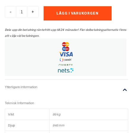
RAIS
-
+
LÄGG I VARUKORGEN
600
T-
glaslucka
Dela upp din betalning räntefritt upp till 24 månader! Fler delbetalningsalternativ finns
h+v
att välja vid betalningen.
mängd
Ytterligare information
Teknisk Information
Vikt
99 kg
Djup
846 mm