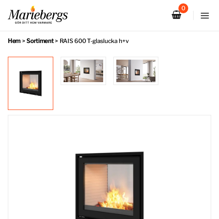
Hoppa
till
innehåll
Hem
>
Sortiment
>
RAIS 600 T-glaslucka h+v