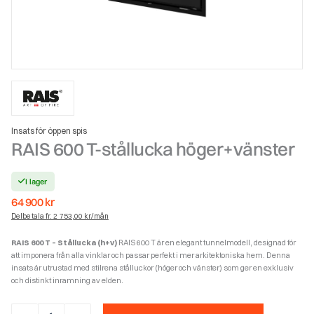
Insats för öppen spis
RAIS 600 T-stållucka höger+vänster
I lager
64 900
kr
Delbetala fr. 2 753,00 kr/mån
RAIS 600 T – Stållucka (h+v)
RAIS 600 T är en elegant tunnelmodell, designad för
att imponera från alla vinklar och passar perfekt i mer arkitektoniska hem. Denna
insats är utrustad med stilrena stålluckor (höger och vänster) som ger en exklusiv
och distinkt inramning av elden.
RAIS