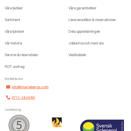
Våra butiker
Våra garantivillkor
Sortiment
Leveransvillkor & reservationer
Våra tjänster
Dela upp betalningen
Vår historia
Jobba hos och med oss
Service & reservdelar
Vedklubben
ROT-avdrag
Kontakta oss
info@mariebergs.com
0771-18 40 60
Certifiering