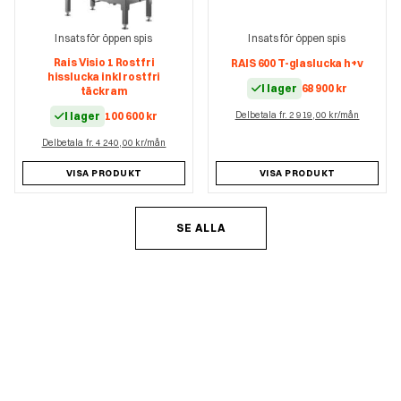
Insats för öppen spis
Insats för öppen spis
Rais Visio 1 Rostfri
RAIS 600 T-glaslucka h+v
hisslucka inkl rostfri
I lager
68 900
kr
täckram
I lager
100 600
kr
Delbetala fr. 2 919,00 kr/mån
Delbetala fr. 4 240,00 kr/mån
VISA PRODUKT
VISA PRODUKT
SE ALLA