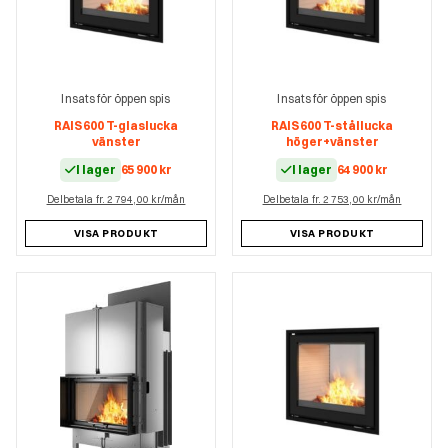
Insats för öppen spis
Insats för öppen spis
RAIS 600 T-glaslucka
RAIS 600 T-stållucka
vänster
höger+vänster
I lager
65 900
kr
I lager
64 900
kr
Delbetala fr. 2 794,00 kr/mån
Delbetala fr. 2 753,00 kr/mån
VISA PRODUKT
VISA PRODUKT