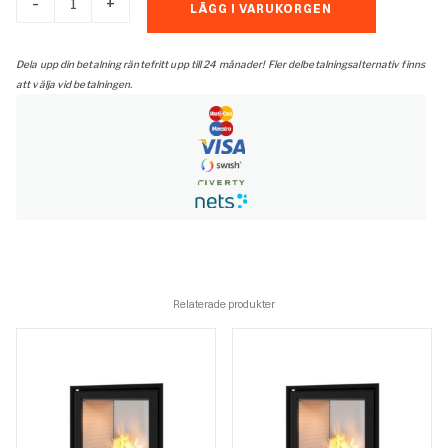
-
+
LÄGG I VARUKORGEN
600
T-
stållucka
Dela upp din betalning räntefritt upp till 24 månader! Fler delbetalningsalternativ finns
höger+vänster
att välja vid betalningen.
mängd
Relaterade produkter