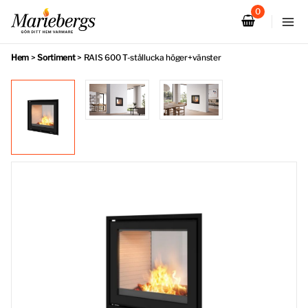
Hoppa
till
innehåll
Hem
>
Sortiment
>
RAIS 600 T-stållucka höger+vänster