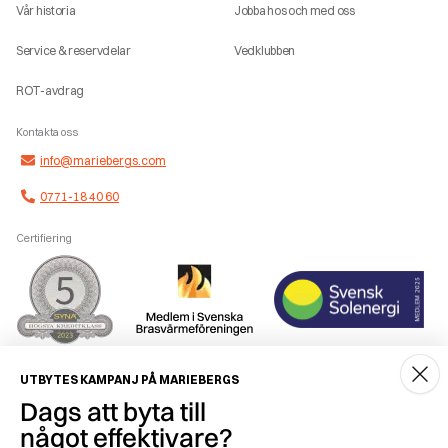
Vår historia
Jobba hos och med oss
Service & reservdelar
Vedklubben
ROT-avdrag
Kontakta oss
info@mariebergs.com
0771-18 40 60
Certifiering
Smidig betalning
UTBYTES KAMPANJ PÅ MARIEBERGS
Dags att byta till
något effektivare?