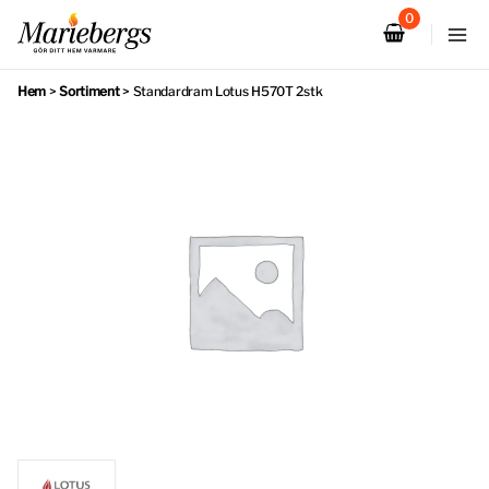
Hoppa
till
innehåll
Hem
>
Sortiment
>
Standardram Lotus H570T 2stk