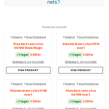
Relaterade produkter
Tillbehör
Tillval Eldstäder
Tillbehör
Tillval Eldstäder
,
,
Standard ram Lotus
Standardram Lotus H570
H570W Black Magic
svart
I lager
3 969
kr
I lager
2 259
kr
Delbetala fr. 214,00 kr/mån
Delbetala fr. 143,00 kr/mån
VISA PRODUKT
VISA PRODUKT
Tillbehör
Tillval Eldstäder
Tillbehör
Tillval Eldstäder
,
,
Standardram Lotus H700
Standard ram Lotus
svart
H470W svart
I lager
2 259
kr
I lager
2 259
kr
Delbetala fr. 143,00 kr/mån
Delbetala fr. 143,00 kr/mån