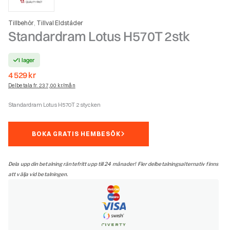
Tillbehör
Tillval Eldstäder
,
Standardram Lotus H570T 2stk
I lager
4 529
kr
Delbetala fr. 237,00 kr/mån
Standardram Lotus H570T 2 stycken
BOKA GRATIS HEMBESÖK
Dela upp din betalning räntefritt upp till 24 månader! Fler delbetalningsalternativ finns
att välja vid betalningen.