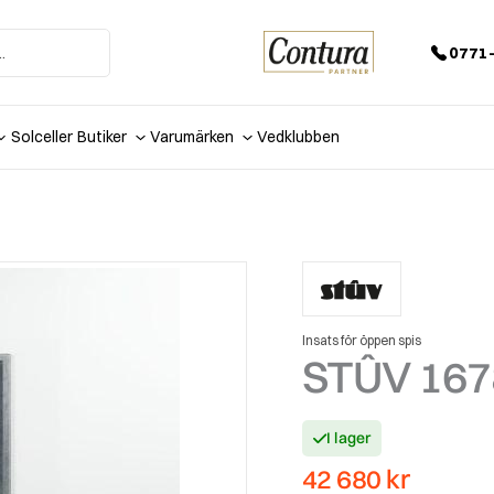
0771-
Solceller
Butiker
Varumärken
Vedklubben
Insats för öppen spis
STÛV 167
I lager
42 680
kr