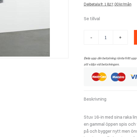
Delbetala fr. 1 827,00 kr/mån
Se tillval
STÛV
-
+
1678
IN-
V
INSATS
Dela upp din betalning räntefritt upp
mängd
att välja vid betalningen.
Beskrivning
Stuv 16-in med sina raka lin
en gammal öppen spis och vi
på och bygger nytt men ön