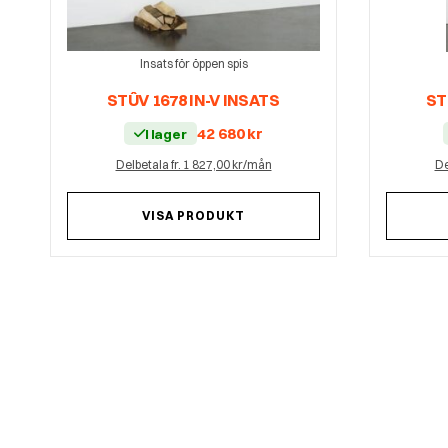
Insats för öppen spis
STÛV 1678 IN-V INSATS
ST
42 680
kr
I lager
Delbetala fr. 1 827,00 kr/mån
De
VISA PRODUKT