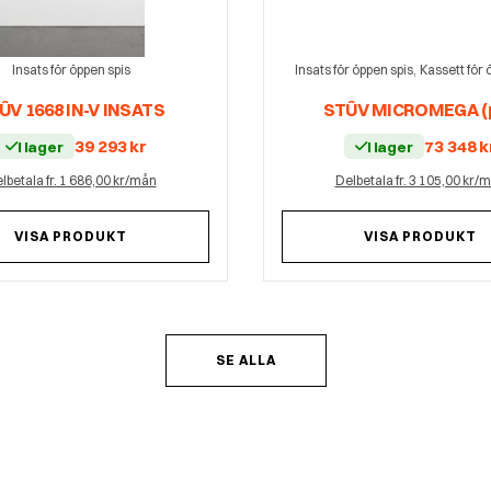
,
Insats för öppen spis
Insats för öppen spis
Kassett för 
ÛV 1668 IN-V INSATS
STÛV MICROMEGA (
39 293
kr
73 348
k
I lager
I lager
lbetala fr. 1 686,00 kr/mån
Delbetala fr. 3 105,00 kr/
VISA PRODUKT
VISA PRODUKT
SE ALLA