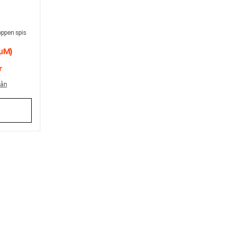
öppen spis
µM)
r
mån