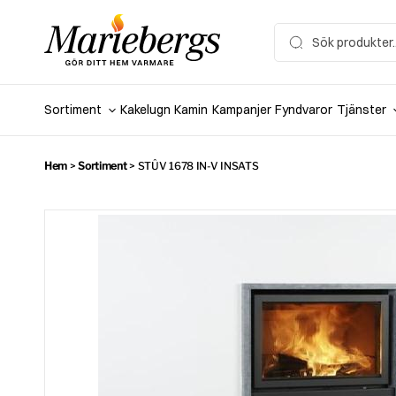
Hoppa
till
Search
for:
innehåll
Sortiment
Kakelugn
Kamin
Kampanjer
Fyndvaror
Tjänster
Hem
>
Sortiment
>
STÛV 1678 IN-V INSATS