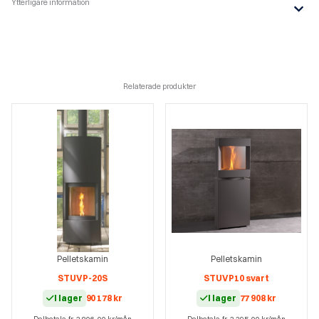
Ytterligare information
Relaterade produkter
Pelletskamin
Pelletskamin
STUV P-20S
STUV P10 svart
I lager
90 178
kr
I lager
77 908
kr