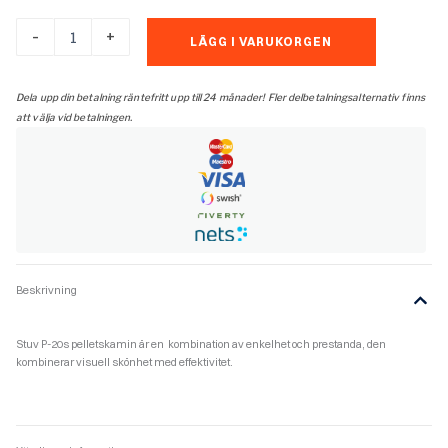
STUV
-
+
LÄGG I VARUKORGEN
P-
20S
mängd
Dela upp din betalning räntefritt upp till 24 månader! Fler delbetalningsalternativ finns
att välja vid betalningen.
Beskrivning
Stuv P-20s pelletskamin är en kombination av enkelhet och prestanda, den
kombinerar visuell skönhet med effektivitet.