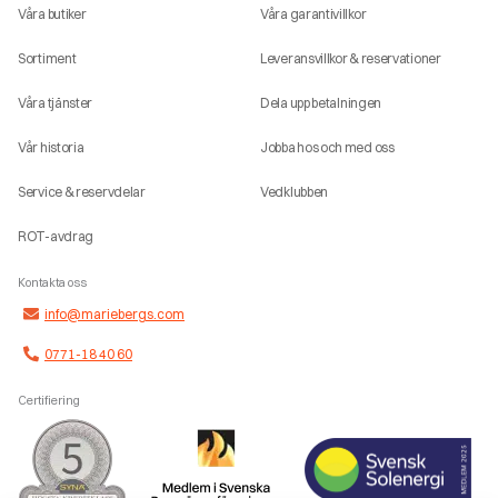
Våra butiker
Våra garantivillkor
Sortiment
Leveransvillkor & reservationer
Våra tjänster
Dela upp betalningen
Vår historia
Jobba hos och med oss
Service & reservdelar
Vedklubben
ROT-avdrag
Kontakta oss
info@mariebergs.com
0771-18 40 60
Certifiering