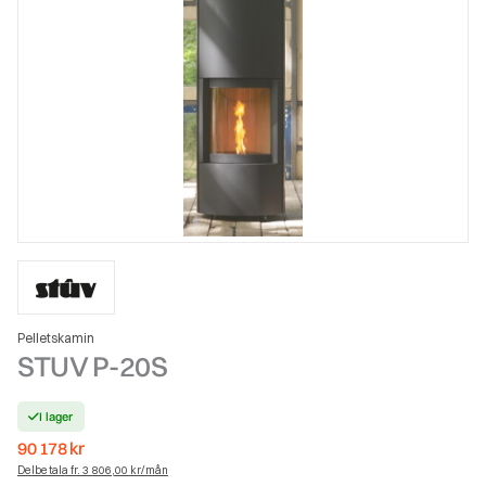
Pelletskamin
STUV P-20S
I lager
90 178
kr
Delbetala fr. 3 806,00 kr/mån