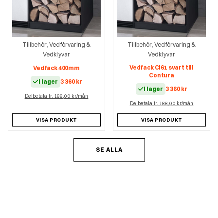
Tillbehör
Vedförvaring &
Tillbehör
Vedförvaring &
,
,
Vedklyvar
Vedklyvar
Vedfack CI61 svart till
Vedfack 400mm
Contura
I lager
3 360
kr
I lager
3 360
kr
Delbetala fr. 188,00 kr/mån
Delbetala fr. 188,00 kr/mån
VISA PRODUKT
VISA PRODUKT
SE ALLA