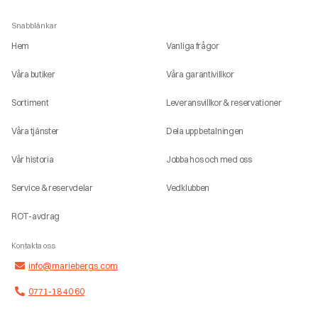
Snabblänkar
Hem
Vanliga frågor
Våra butiker
Våra garantivillkor
Sortiment
Leveransvillkor & reservationer
Våra tjänster
Dela upp betalningen
Vår historia
Jobba hos och med oss
Service & reservdelar
Vedklubben
ROT-avdrag
Kontakta oss
info@mariebergs.com
0771-18 40 60