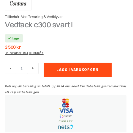
Tillbehör
Vedförvaring & Vedklyvar
,
Vedfack c300 svart l
I lager
3 500
kr
Delbetala fr. 194,00 kr/mån
Vedfack
-
+
LÄGG I VARUKORGEN
c300
svart
l
Dela upp din betalning räntefritt upp till 24 månader! Fler delbetalningsalternativ finns
mängd
att välja vid betalningen.