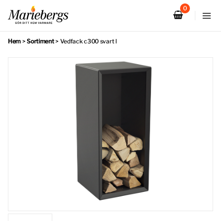
Hoppa
till
innehåll
Hem
>
Sortiment
>
Vedfack c300 svart l