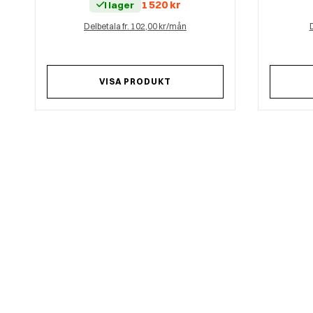
1 520
kr
I lager
Delbetala fr. 102,00 kr/mån
D
VISA PRODUKT