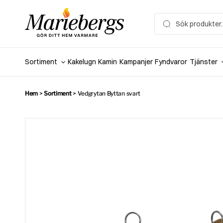
Hoppa
till
Search
for:
innehåll
Sortiment
Kakelugn
Kamin
Kampanjer
Fyndvaror
Tjänster
Hem
>
Sortiment
>
Vedgrytan Byttan svart