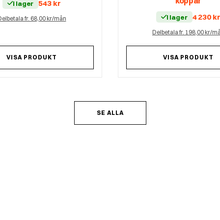
koppar
543
kr
I lager
4 230
k
I lager
elbetala fr. 68,00 kr/mån
Delbetala fr. 198,00 kr/m
VISA PRODUKT
VISA PRODUKT
SE ALLA