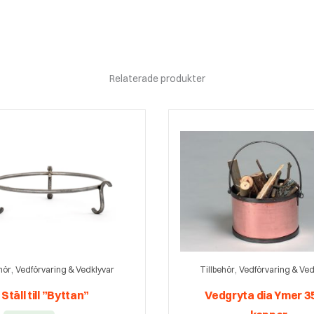
Relaterade produkter
,
,
hör
Vedförvaring & Vedklyvar
Tillbehör
Vedförvaring & Ved
Ställ till ”Byttan”
Vedgryta dia Ymer 