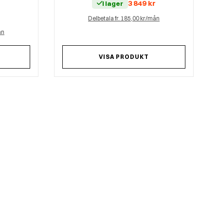
3 849
kr
I lager
r
Delbetala fr. 185,00 kr/mån
ån
VISA PRODUKT