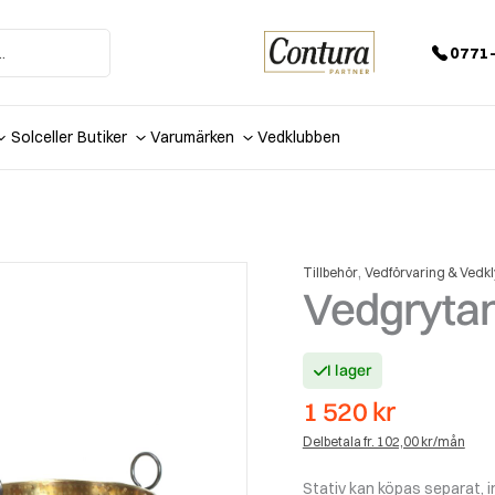
0771-
Solceller
Butiker
Varumärken
Vedklubben
,
Tillbehör
Vedförvaring & Vedkl
Vedgrytan
I lager
1 520
kr
Delbetala fr. 102,00 kr/mån
Stativ kan köpas separat, in