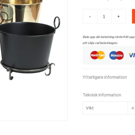
Vedgrytan
-
+
Byttan
svart
mängd
Dela upp din betalning räntefritt upp
att välja vid betalningen.
Ytterligare information
Teknisk Information
Vikt
4 