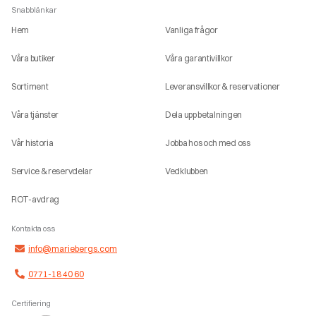
Snabblänkar
Hem
Vanliga frågor
Våra butiker
Våra garantivillkor
Sortiment
Leveransvillkor & reservationer
Våra tjänster
Dela upp betalningen
Vår historia
Jobba hos och med oss
Service & reservdelar
Vedklubben
ROT-avdrag
Kontakta oss
info@mariebergs.com
0771-18 40 60
Certifiering