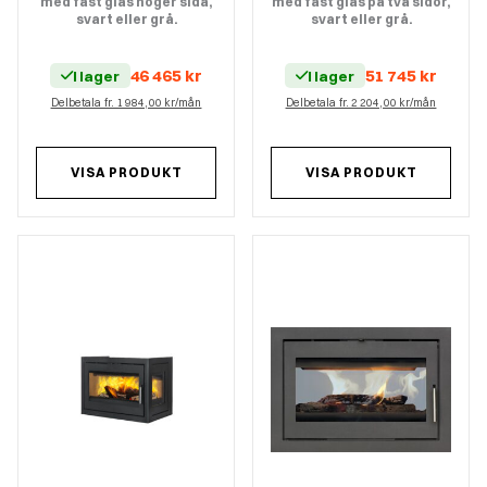
med fast glas höger sida,
med fast glas på två sidor,
svart eller grå.
svart eller grå.
46 465
kr
51 745
kr
I lager
I lager
Delbetala fr. 1 984,00 kr/mån
Delbetala fr. 2 204,00 kr/mån
VISA PRODUKT
VISA PRODUKT