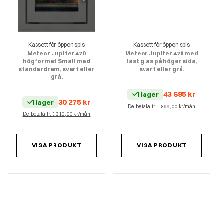
Kassett för öppen spis
Kassett för öppen spis
Meteor Jupiter 470
Meteor Jupiter 470 med
högformat Small med
fast glas på höger sida,
standardram, svart eller
svart eller grå.
grå.
43 695
kr
I lager
30 275
kr
I lager
Delbetala fr. 1 869,00 kr/mån
Delbetala fr. 1 310,00 kr/mån
VISA PRODUKT
VISA PRODUKT