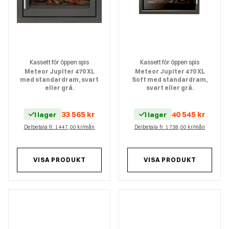
Kassett för öppen spis
Kassett för öppen spis
Meteor Jupiter 470 XL
Meteor Jupiter 470 XL
med standardram, svart
Soft med standardram,
eller grå.
svart eller grå.
33 565
kr
40 545
kr
I lager
I lager
Delbetala fr. 1 447,00 kr/mån
Delbetala fr. 1 738,00 kr/mån
VISA PRODUKT
VISA PRODUKT