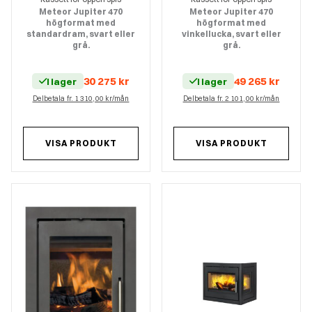
Meteor Jupiter 470
Meteor Jupiter 470
högformat med
högformat med
standardram, svart eller
vinkellucka, svart eller
grå.
grå.
30 275
kr
49 265
kr
I lager
I lager
Delbetala fr. 1 310,00 kr/mån
Delbetala fr. 2 101,00 kr/mån
VISA PRODUKT
VISA PRODUKT