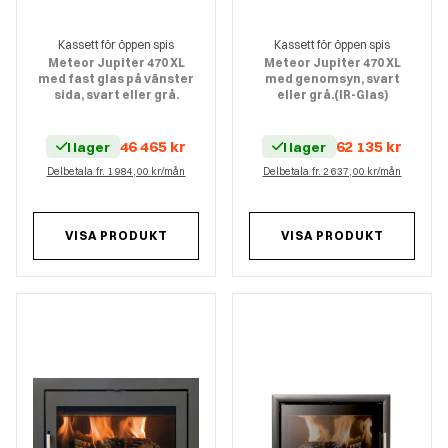
Kassett för öppen spis
Kassett för öppen spis
Meteor Jupiter 470 XL
Meteor Jupiter 470 XL
med fast glas på vänster
med genomsyn, svart
sida, svart eller grå.
eller grå.(IR-Glas)
46 465
kr
62 135
kr
I lager
I lager
Delbetala fr. 1 984,00 kr/mån
Delbetala fr. 2 637,00 kr/mån
VISA PRODUKT
VISA PRODUKT