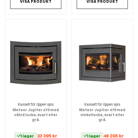
VISA PRODUKT
VISA PRODUKT
Kassett för öppen spis
Kassett för öppen spis
Meteor Jupiter 470 med
Meteor Jupiter 470 med
välvd lucka, svart eller
vinkellucka, svart eller
grå.
grå.
33 395
kr
49 265
kr
I lager
I lager