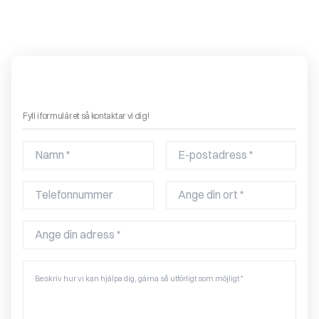
Boka ett gratis hembesök – få offert på en eldstad!
Fyll i formuläret så kontaktar vi dig!