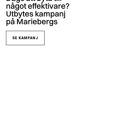
något effektivare?
Utbytes kampanj
på Mariebergs
SE KAMPANJ
Håll dig uppdaterad med det senaste från Mariebergs
Vi är glada att dela alla de senaste uppdateringarna, kampanjerna och exklusiva
erbjudandena med dig! Mariebergs utvecklas ständigt, och vi vill inte att du ska
missa några av de spännande saker vi arbetar med.
PRENUMERERA