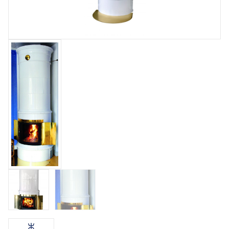
Kakelugnen modell Gabriel med den distinkta kronan tillsammans med matchande
simsar får ett unikt utseende. Njut av eldens sken genom den stora generösa
glasluckan. Kakelugnen ger en perfekt jämn och behaglig värme. Söker ni en
speciell och unik kakelugn kan vi tillhandahålla detta genom speciella dekorer eller
anpassa ugnen efter storleken på rummet. Har ni en paradvåning och söker en
kakelugn på tre meter eller mer så anpassar vi den till era mått.
BOKA GRATIS HEMBESÖK
Dela upp din betalning räntefritt upp till 24 månader! Fler delbetalningsalternativ finns
att välja vid betalningen.
Ytterligare information