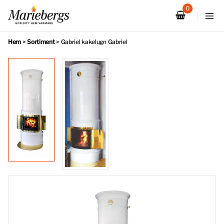
Hoppa
till
innehåll
Hem
>
Sortiment
>
Gabriel kakelugn Gabriel