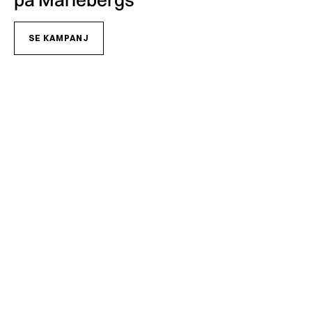
Copyright © 2026 Mariebergs Brasvärme & Solenergi AB - 556259-7681
SE KAMPANJ
Hur vi behandlar personuppgifter och vilka rättigheter du har enligt gällande
dataskyddslagstiftning hittar du på
www.mariebergs.com/gdpr