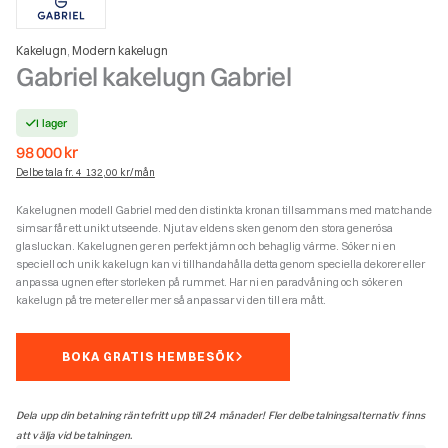
Teknisk Information
Vikt
1300 kg
Djup
770 mm
Bredd
770 mm
Höjd
2300 mm
Relaterade produkter