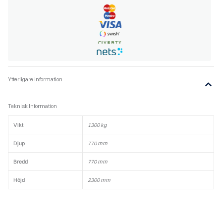
Kakelugn
Modern kakelugn
Kakelugn
Modern kakelugn
,
,
Gabriel kakelugn Studio
Gabriel kakelugn
svart, sidenmatt, välj
Drottningholm
färg på kakelband
I lager
98 000
kr
I lager
108 600
kr
Delbetala fr. 4 132,00 kr/mån
Delbetala fr. 4 573,00 kr/mån
VISA PRODUKT
VISA PRODUKT