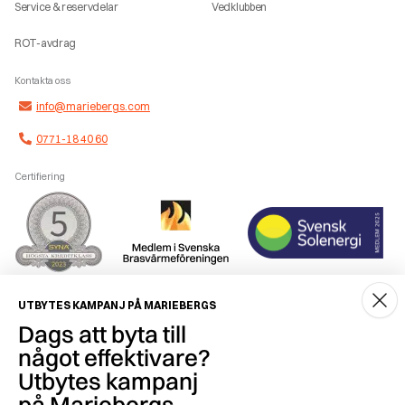
Service & reservdelar
Vedklubben
ROT-avdrag
Kontakta oss
info@mariebergs.com
0771-18 40 60
Certifiering
Smidig betalning
UTBYTES KAMPANJ PÅ MARIEBERGS
Dags att byta till
något effektivare?
Utbytes kampanj
på Mariebergs