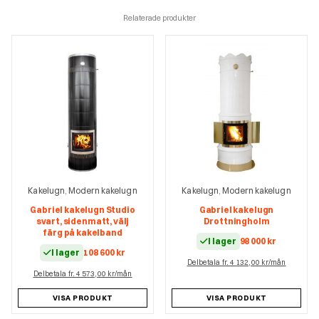
Kakelugn
Modern kakelugn
Kakelugn
Modern kakelugn
,
,
Gabriel kakelugn Avanti,
Gabriel kakelugn
svart med hylla impala
Kungälv
eller ölandssten enligt
I lager
93 200
kr
spec nedan
Delbetala fr. 3 932,00 kr/mån
I lager
112 500
kr
Delbetala fr. 4 736,00 kr/mån
VISA PRODUKT
VISA PRODUKT
SE ALLA