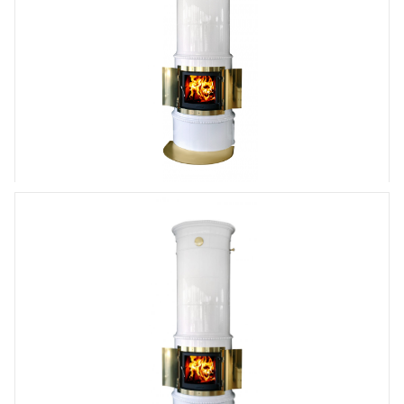
Kakelugn
Modern kakelugn
,
Gabriel kakelugn Gabriel
I lager
98 000
kr
Delbetala fr. 4 132,00 kr/mån