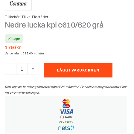
Tillbehör
Tillval Eldstäder
,
Nedre lucka kpl c610/620 grå
I lager
1 750
kr
Delbetala fr. 121,00 kr/mån
Nedre
-
+
LÄGG I VARUKORGEN
lucka
kpl
c610/620
Dela upp din betalning räntefritt upp till 24 månader! Fler delbetalningsalternativ finns
grå
att välja vid betalningen.
mängd