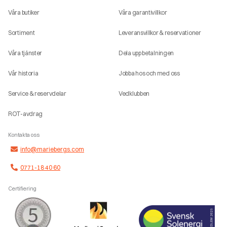
Våra butiker
Våra garantivillkor
Sortiment
Leveransvillkor & reservationer
Våra tjänster
Dela upp betalningen
Vår historia
Jobba hos och med oss
Service & reservdelar
Vedklubben
ROT-avdrag
Kontakta oss
info@mariebergs.com
0771-18 40 60
Certifiering