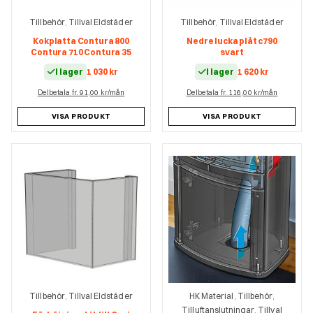
Tillbehör
Tillval Eldstäder
Tillbehör
Tillval Eldstäder
,
,
Kokplatta Contura 800
Nedre lucka plåt c790
Contura 710 Contura 35
svart
I lager
1 030
kr
I lager
1 620
kr
Delbetala fr. 91,00 kr/mån
Delbetala fr. 116,00 kr/mån
VISA PRODUKT
VISA PRODUKT
Tillbehör
Tillval Eldstäder
HK Material
Tillbehör
,
,
,
Tilluftanslutningar
Tillval
,