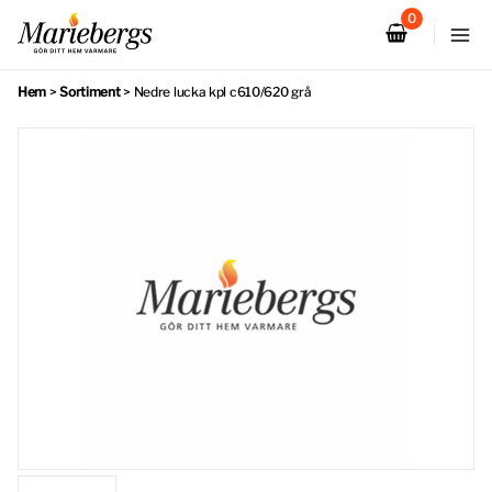
Hoppa
till
innehåll
Hem
>
Sortiment
>
Nedre lucka kpl c610/620 grå