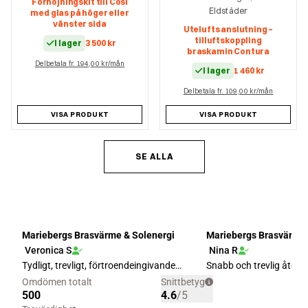
Förhöjningskit till Cosi
Eldstäder
med glas på höger eller
vänster sida
Utelufts anslutning –
tilluftskoppling
I lager
3 500
kr
braskamin Contura
Delbetala fr. 194,00 kr/mån
I lager
1 460
kr
Delbetala fr. 109,00 kr/mån
VISA PRODUKT
VISA PRODUKT
SE ALLA