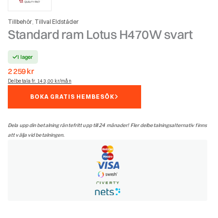
Tillbehör
Tillval Eldstäder
,
Standard ram Lotus H470W svart
I lager
2 259
kr
Delbetala fr. 143,00 kr/mån
BOKA GRATIS HEMBESÖK
Dela upp din betalning räntefritt upp till 24 månader! Fler delbetalningsalternativ finns
att välja vid betalningen.