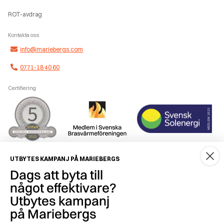
ROT-avdrag
Kontakta oss
info@mariebergs.com
0771-18 40 60
Certifiering
Smidig betalning
UTBYTES KAMPANJ PÅ MARIEBERGS
Dags att byta till
något effektivare?
Utbytes kampanj
på Mariebergs