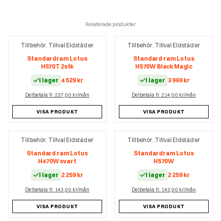
Relaterade produkter
Tillbehör
Tillval Eldstäder
Tillbehör
Tillval Eldstäder
,
,
Standardram Lotus
Standard ram Lotus
H570T 2stk
H570W Black Magic
I lager
4 529
kr
I lager
3 969
kr
Delbetala fr. 237,00 kr/mån
Delbetala fr. 214,00 kr/mån
VISA PRODUKT
VISA PRODUKT
Tillbehör
Tillval Eldstäder
Tillbehör
Tillval Eldstäder
,
,
Standard ram Lotus
Standardram Lotus
H470W svart
H570W
I lager
2 259
kr
I lager
2 259
kr
Delbetala fr. 143,00 kr/mån
Delbetala fr. 143,00 kr/mån
VISA PRODUKT
VISA PRODUKT