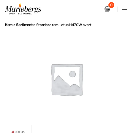
Hoppa
till
innehåll
Hem
>
Sortiment
>
Standard ram Lotus H470W svart