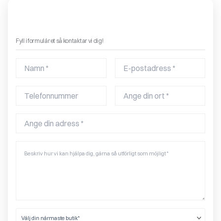
Boka ett gratis hembesök – få offert på en eldstad!
Fyll i formuläret så kontaktar vi dig!