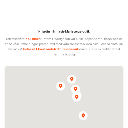
Hitta din närmaste Mariebergs-butik
Utforska våra
7 butiker
runt om i Sverige och vår butik i Köpenhamn. Besök oss för
att se våra utställningar, prata direkt med våra säljare och köpa produkter på plats. Du
kan också
boka ett kostnadsfritt hembesök
om du vill ha expertråd direkt
hemma hos dig.