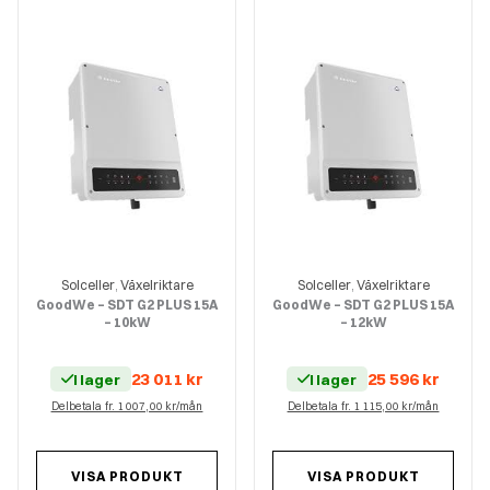
Solceller
Växelriktare
Solceller
Växelriktare
,
,
GoodWe – SDT G2 PLUS 15A
GoodWe – SDT G2 PLUS 15A
– 10kW
– 12kW
23 011
kr
25 596
kr
I lager
I lager
Delbetala fr. 1 007,00 kr/mån
Delbetala fr. 1 115,00 kr/mån
VISA PRODUKT
VISA PRODUKT